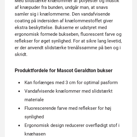
Med slidstærke knælommer af polyester og indstik
af knæpuder fra bunden, undgår man, at snavs
samler sig i knælommerne. Den vandafvisende
coating på indersiden af knælommestoffet giver
ekstra beskyttelse. Bukserne er udstyret med
ergonomisk formede bukseben, fluorescent farve og
reflekser for øget synlighed. For at sikre lang levetid,
er der anvendt slidstærke trenålssømme på ben og i
skridt.
Produktfordele for Mascot Geraldton bukser
Kan forlænges med 3 cm for optimal pasform
Vandafvisende knælommer med slidstærkt
materiale
Fluorescerende farve med reflekser for høj
synlighed
Ergonomisk design reducerer overflødigt stof i
knæhasen