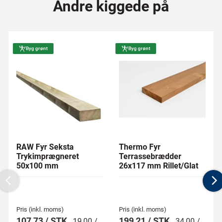
Andre kiggede på
Byg grønt
Byg grønt
RAW Fyr Seksta
Thermo Fyr
Trykimprægneret
Terrassebrædder
50x100 mm
26x117 mm Rillet/Glat
Previous
N
Pris (inkl. moms)
Pris (inkl. moms)
107,73 / STK
199,21 / STK
19,00 /
34,00 /