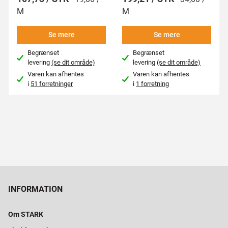
M
M
Se mere
Se mere
Begrænset
Begrænset
levering
(se dit område)
levering
(se dit område)
Varen kan afhentes
Varen kan afhentes
i
51 forretninger
i
1 forretning
INFORMATION
Om STARK