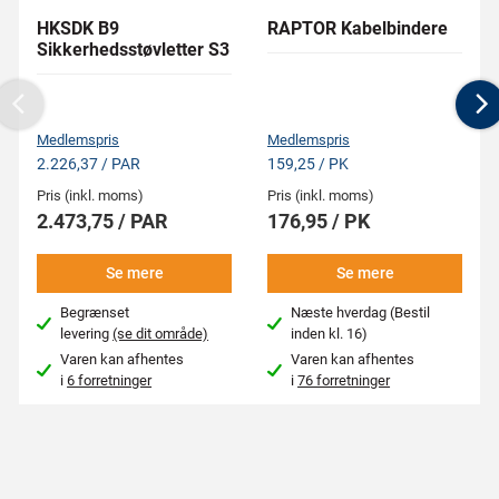
HKSDK B9
RAPTOR Kabelbindere
Sikkerhedsstøvletter S3
Previous
N
Medlemspris
Medlemspris
2.226,37 / PAR
159,25 / PK
Pris (inkl. moms)
Pris (inkl. moms)
2.473,75 / PAR
176,95 / PK
Se mere
Se mere
Begrænset
Næste hverdag (Bestil
levering
(se dit område)
inden kl. 16)
Varen kan afhentes
Varen kan afhentes
i
6 forretninger
i
76 forretninger