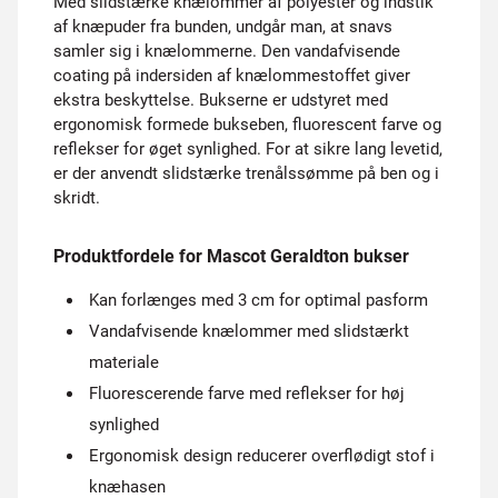
Med slidstærke knælommer af polyester og indstik
af knæpuder fra bunden, undgår man, at snavs
samler sig i knælommerne. Den vandafvisende
coating på indersiden af knælommestoffet giver
ekstra beskyttelse. Bukserne er udstyret med
ergonomisk formede bukseben, fluorescent farve og
reflekser for øget synlighed. For at sikre lang levetid,
er der anvendt slidstærke trenålssømme på ben og i
skridt.
Produktfordele for Mascot Geraldton bukser
Kan forlænges med 3 cm for optimal pasform
Vandafvisende knælommer med slidstærkt
materiale
Fluorescerende farve med reflekser for høj
synlighed
Ergonomisk design reducerer overflødigt stof i
knæhasen