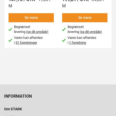
M
M
Se mere
Se mere
Begrænset
Begrænset
levering
(se dit område)
levering
(se dit område)
Varen kan afhentes
Varen kan afhentes
i
51 forretninger
i
1 forretning
INFORMATION
Om STARK