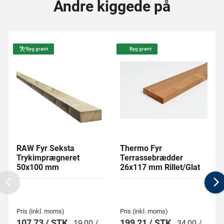
Andre kiggede på
Byg grønt
Byg grønt
RAW Fyr Seksta
Thermo Fyr
Trykimprægneret
Terrassebrædder
50x100 mm
26x117 mm Rillet/Glat
Previous
N
Pris (inkl. moms)
Pris (inkl. moms)
107,73 / STK
199,21 / STK
19,00 /
34,00 /