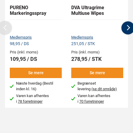
PURENO
DVA Ultragrime
Markeringsspray
Multiuse Wipes
Previous
N
Medlemspris
Medlemspris
98,95 / DS
251,05 / STK
Pris (inkl. moms)
Pris (inkl. moms)
109,95 / DS
278,95 / STK
Se mere
Se mere
Næste hverdag (Bestil
Begrænset
inden kl. 16)
levering
(se dit område)
Varen kan afhentes
Varen kan afhentes
i
78 forretninger
i
70 forretninger