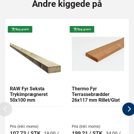
Andre kiggede på
Byg grønt
Byg grønt
RAW Fyr Seksta
Thermo Fyr
Trykimprægneret
Terrassebrædder
50x100 mm
26x117 mm Rillet/Glat
Previous
N
Pris (inkl. moms)
Pris (inkl. moms)
107,73 / STK
199,21 / STK
19,00 /
34,00 /