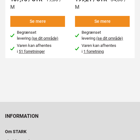
M
M
Se mere
Se mere
Begrænset
Begrænset
levering
(se dit område)
levering
(se dit område)
Varen kan afhentes
Varen kan afhentes
i
51 forretninger
i
1 forretning
INFORMATION
Om STARK