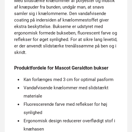
Med slidstærke knælommer af polyester og indstik
af knæpuder fra bunden, undgår man, at snavs
samler sig i knælommerne. Den vandafvisende
coating på indersiden af knælommestoffet giver
ekstra beskyttelse. Bukserne er udstyret med
ergonomisk formede bukseben, fluorescent farve og
reflekser for øget synlighed. For at sikre lang levetid,
er der anvendt slidstærke trenålssømme på ben og i
skridt.
Produktfordele for Mascot Geraldton bukser
Kan forlænges med 3 cm for optimal pasform
Vandafvisende knælommer med slidstærkt
materiale
Fluorescerende farve med reflekser for høj
synlighed
Ergonomisk design reducerer overflødigt stof i
knæhasen