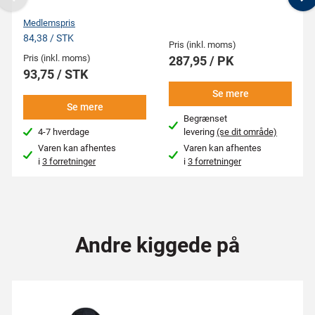
Previous
N
Medlemspris
84,38 / STK
Pris (inkl. moms)
Pris (inkl. moms)
287,95 / PK
93,75 / STK
Se mere
Se mere
Begrænset
4-7 hverdage
levering
(se dit område)
Varen kan afhentes
Varen kan afhentes
i
3 forretninger
i
3 forretninger
Andre kiggede på