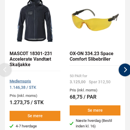
MASCOT 18301-231
OX-ON 334.23 Space
Accelerate Vandtæt
Comfort Slibebriller
Skaljakke
Previous
N
50 PAR for
Medlemspris
3.125,00
Spar 312,50
1.146,38 / STK
Pris (inkl. moms)
Pris (inkl. moms)
68,75 / PAR
1.273,75 / STK
Se mere
Se mere
Næste hverdag (Bestil
4-7 hverdage
inden kl. 16)