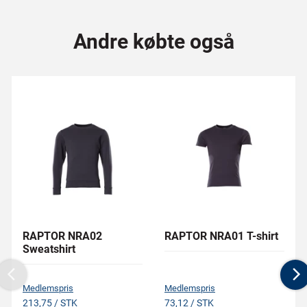
Andre købte også
RAPTOR NRA02
RAPTOR NRA01 T-shirt
Sweatshirt
Previous
N
Medlemspris
Medlemspris
213,75 / STK
73,12 / STK