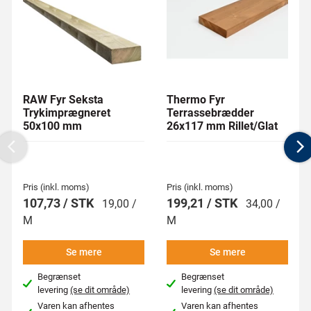
RAW Fyr Seksta
Thermo Fyr
Trykimprægneret
Terrassebrædder
50x100 mm
26x117 mm Rillet/Glat
Previous
N
Pris (inkl. moms)
Pris (inkl. moms)
107,73 / STK
199,21 / STK
19,00 /
34,00 /
M
M
Se mere
Se mere
Begrænset
Begrænset
levering
(se dit område)
levering
(se dit område)
Varen kan afhentes
Varen kan afhentes