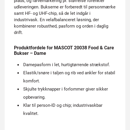
plads, og farvemarkering pr. størrelse forenkler
udleveringen. Bukserne er forberedt til personmærke
samt HF- og UHF-chip, så de let indgår i
industrivask. En velafbalanceret løsning, der
kombinerer robusthed, pasform og orden i daglig
drift.
Produktfordele for MASCOT 20038 Food & Care
Bukser – Dame
Damepasform i let, hurtigtørrende strækstof.
Elastik/snøre i taljen og rib ved ankler for stabil
komfort.
Skjulte trykknapper i forlommer giver sikker
opbevaring.
Klar til person-ID og chip; industrivaskbar
kvalitet.