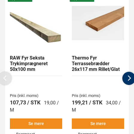
RAW Fyr Seksta
Thermo Fyr
Trykimprægneret
Terrassebrædder
50x100 mm
26x117 mm Rillet/Glat
Previous
N
Pris (inkl. moms)
Pris (inkl. moms)
107,73 / STK
199,21 / STK
19,00 /
34,00 /
M
M
Se mere
Se mere