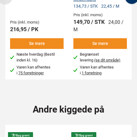
Previous
N
134,73 / STK
22,45 / M
Pris (inkl. moms)
149,70 / STK
24,00 /
Pris (inkl. moms)
216,95 / PK
M
Se mere
Se mere
Næste hverdag (Bestil
Begrænset
inden kl. 16)
levering
(se dit område)
Varen kan afhentes
Varen kan afhentes
i
75 forretninger
i
1 forretning
Andre kiggede på
Byg grønt
Byg grønt