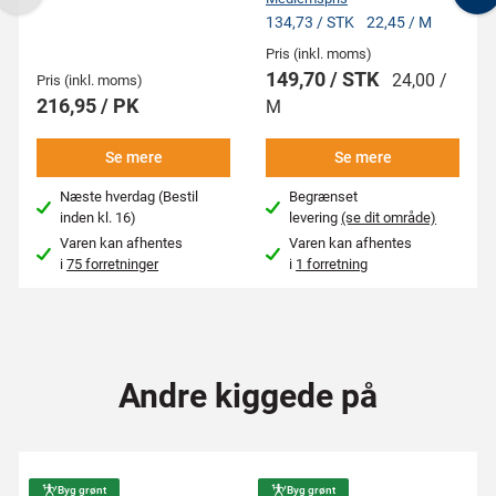
Previous
N
134,73 / STK
22,45 / M
Pris (inkl. moms)
149,70 / STK
24,00 /
Pris (inkl. moms)
216,95 / PK
M
Se mere
Se mere
Næste hverdag (Bestil
Begrænset
inden kl. 16)
levering
(se dit område)
Varen kan afhentes
Varen kan afhentes
i
75 forretninger
i
1 forretning
Andre kiggede på
Byg grønt
Byg grønt