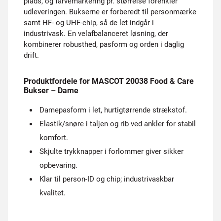
plads, og farvemarkering pr. størrelse forenkler
udleveringen. Bukserne er forberedt til personmærke
samt HF- og UHF-chip, så de let indgår i
industrivask. En velafbalanceret løsning, der
kombinerer robusthed, pasform og orden i daglig
drift.
Produktfordele for MASCOT 20038 Food & Care
Bukser – Dame
Damepasform i let, hurtigtørrende strækstof.
Elastik/snøre i taljen og rib ved ankler for stabil
komfort.
Skjulte trykknapper i forlommer giver sikker
opbevaring.
Klar til person-ID og chip; industrivaskbar
kvalitet.