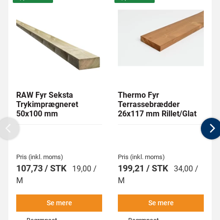
RAW Fyr Seksta
Thermo Fyr
Trykimprægneret
Terrassebrædder
50x100 mm
26x117 mm Rillet/Glat
Previous
N
Pris (inkl. moms)
Pris (inkl. moms)
107,73 / STK
199,21 / STK
19,00 /
34,00 /
M
M
Se mere
Se mere