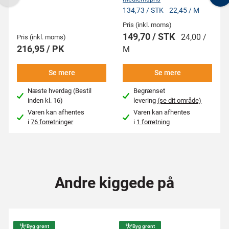
Previous
N
134,73 / STK
22,45 / M
Pris (inkl. moms)
149,70 / STK
24,00 /
Pris (inkl. moms)
216,95 / PK
M
Se mere
Se mere
Næste hverdag (Bestil
Begrænset
inden kl. 16)
levering
(se dit område)
Varen kan afhentes
Varen kan afhentes
i
76 forretninger
i
1 forretning
Andre kiggede på
Byg grønt
Byg grønt