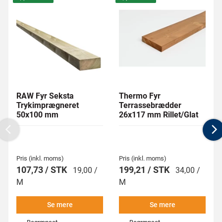
RAW Fyr Seksta
Thermo Fyr
Trykimprægneret
Terrassebrædder
50x100 mm
26x117 mm Rillet/Glat
Previous
N
Pris (inkl. moms)
Pris (inkl. moms)
107,73 / STK
199,21 / STK
19,00 /
34,00 /
M
M
Se mere
Se mere