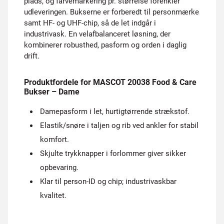
plads, og farvemarkering pr. størrelse forenkler
udleveringen. Bukserne er forberedt til personmærke
samt HF- og UHF-chip, så de let indgår i
industrivask. En velafbalanceret løsning, der
kombinerer robusthed, pasform og orden i daglig
drift.
Produktfordele for MASCOT 20038 Food & Care
Bukser – Dame
Damepasform i let, hurtigtørrende strækstof.
Elastik/snøre i taljen og rib ved ankler for stabil
komfort.
Skjulte trykknapper i forlommer giver sikker
opbevaring.
Klar til person-ID og chip; industrivaskbar
kvalitet.