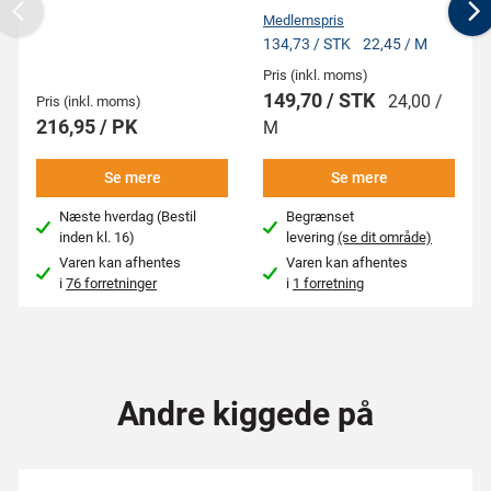
Medlemspris
Previous
N
134,73 / STK
22,45 / M
Pris (inkl. moms)
149,70 / STK
24,00 /
Pris (inkl. moms)
216,95 / PK
M
Se mere
Se mere
Næste hverdag (Bestil
Begrænset
inden kl. 16)
levering
(se dit område)
Varen kan afhentes
Varen kan afhentes
i
76 forretninger
i
1 forretning
Andre kiggede på