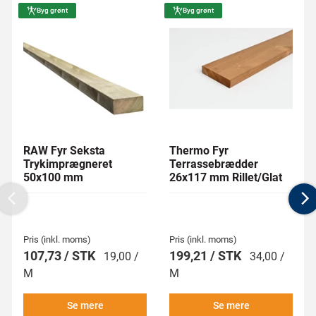
Byg grønt
Byg grønt
RAW Fyr Seksta
Thermo Fyr
Trykimprægneret
Terrassebrædder
50x100 mm
26x117 mm Rillet/Glat
Previous
N
Pris (inkl. moms)
Pris (inkl. moms)
107,73 / STK
199,21 / STK
19,00 /
34,00 /
M
M
Se mere
Se mere