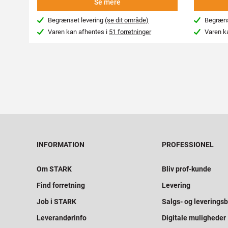
Se mere
Begrænset levering
(se dit område)
Begræns
Varen kan afhentes i
51 forretninger
Varen k
INFORMATION
PROFESSIONEL
Om STARK
Bliv prof-kunde
Find forretning
Levering
Job i STARK
Salgs- og leveringsb
Leverandørinfo
Digitale muligheder