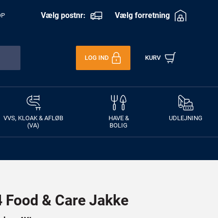
Vælg postnr:
Vælg forretning
OP
LOG IND
KURV
VVS, KLOAK & AFLØB
HAVE &
UDLEJNING
(VA)
BOLIG
Food & Care Jakke