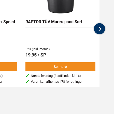
h-Speed
RAPTOR TÜV Murerspand Sort
RAW H
Nex
Medlem
62,94 
Pris (inkl. moms)
Pris (i
19,95 / SP
69,9
Se mere
e)
Næste hverdag (Bestil inden kl. 16)
Beg
er
Varen kan afhentes i
78 forretninger
Var