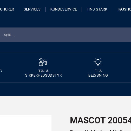
CHURER
SERVICES
KUNDESERVICE
FIND STARK
TØJSH
G
TØJ &
EL &
SIKKERHEDSUDSTYR
BELYSNING
MASCOT 20054 