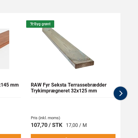
Byg grønt
Byg g
1x145 mm
RAW Fyr Seksta Terrassebrædder
Ther
Trykimprægneret 32x125 mm
mm Gl
Nex
Pris (inkl. moms)
Pris (i
107,70 / STK
269,
17,00 / M