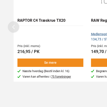
RAPTOR C4 Træskrue TX20
RAW Reg
Previous
Medlemspri
134,73 / 
Pris (inkl. moms)
Pris (inkl.
216,95 / PK
149,70 
Se mere
Næste hverdag (Bestil inden kl. 16)
Begræns
Varen kan afhentes i
75 forretninger
Varen k