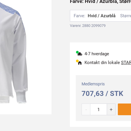
Farve: Hvid / Azurblå, Stør
Farve:
Hvid / Azurblå
Størr
Varenr. 2880 2099079
4-7 hverdage
Kontakt din lokale
STAR
Medlemspris
707,63 / STK
-
+