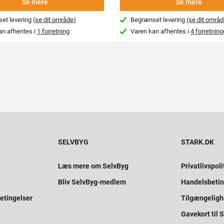
Se mere
Se mere
et levering
(se dit område)
Begrænset levering
(se dit områd
an afhentes i
1 forretning
Varen kan afhentes i
4 forretning
SELVBYG
STARK.DK
Læs mere om SelvByg
Privatlivspoli
Bliv SelvByg-medlem
Handelsbetin
etingelser
Tilgængelig
Gavekort til