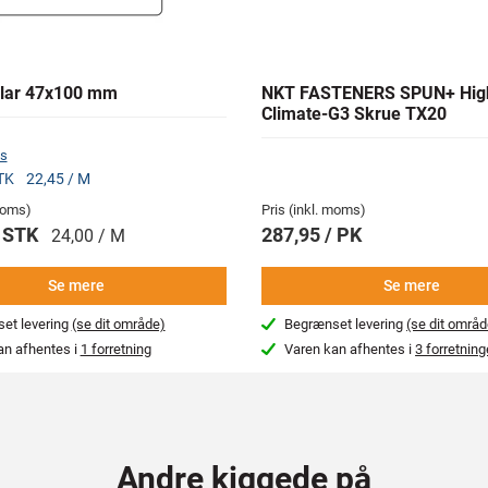
lar 47x100 mm
NKT FASTENERS SPUN+ Hig
Climate-G3 Skrue TX20
s
STK
22,45 / M
 moms)
Pris (inkl. moms)
/ STK
287,95 / PK
24,00 / M
Se mere
Se mere
et levering
(se dit område)
Begrænset levering
(se dit områd
an afhentes i
1 forretning
Varen kan afhentes i
3 forretning
Andre kiggede på