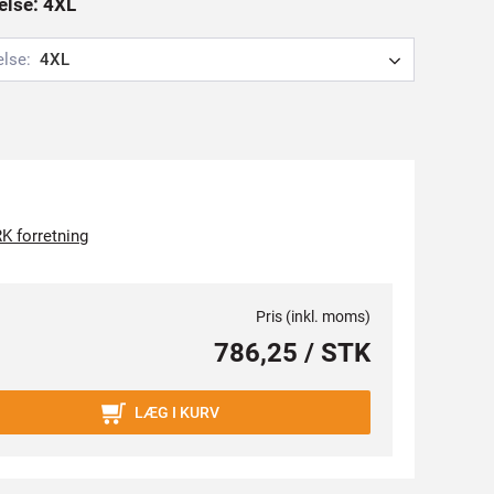
relse: 4XL
else:
4XL
K forretning
Pris (inkl. moms)
786,25 / STK
LÆG I KURV