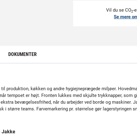
Vil du se CO
-e
2
Se mere o
DOKUMENTER
til produktion, køkken og andre hygiejneprægede miljøer. Hovedmat
 når tempoet er højt. Fronten lukkes med skjulte trykknapper, som g
ver ekstra bevægelsesfrihed, når du arbejder ved borde og maskiner. 
sk i større teams. Farvemarkering pr. størrelse gør lagerstyringen 
e Jakke