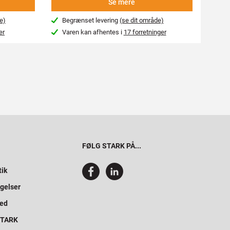
Se mere
e)
Begrænset levering
(se dit område)
Beg
er
Varen kan afhentes i
17 forretninger
Var
FØLG STARK PÅ...
tik
gelser
hed
 STARK