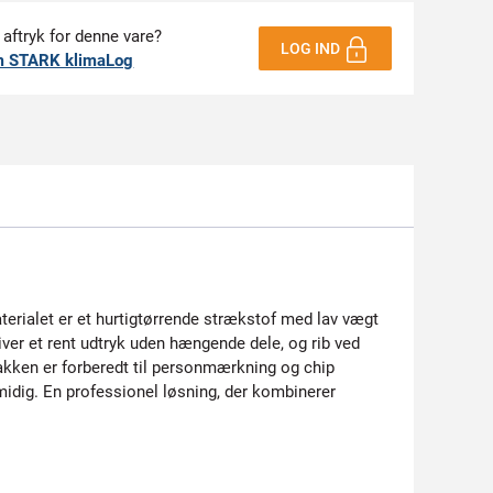
 aftryk for denne vare?
LOG IND
m STARK klimaLog
erialet er et hurtigtørrende strækstof med lav vægt
iver et rent udtryk uden hængende dele, og rib ved
Jakken er forberedt til personmærkning og chip
smidig. En professionel løsning, der kombinerer