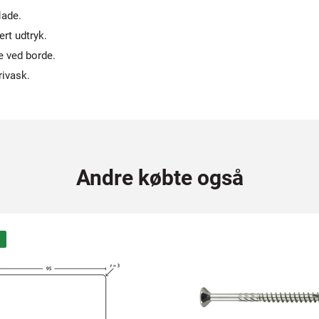
lade.
ert udtryk.
e ved borde.
rivask.
Andre købte også