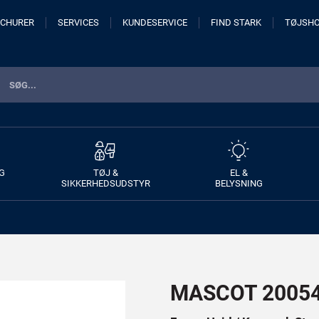
CHURER
SERVICES
KUNDESERVICE
FIND STARK
TØJSH
G
TØJ &
EL &
SIKKERHEDSUDSTYR
BELYSNING
MASCOT 20054 