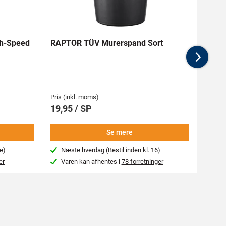
h-Speed
RAPTOR TÜV Murerspand Sort
RAW H
Nex
Medlem
62,94 
Pris (inkl. moms)
Pris (i
19,95 / SP
69,9
Se mere
e)
Næste hverdag (Bestil inden kl. 16)
Beg
er
Varen kan afhentes i
78 forretninger
Var