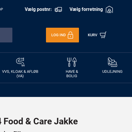
Vælg postnr:
Vælg forretning
OP
LOG IND
KURV
VVS, KLOAK & AFLØB
HAVE &
UDLEJNING
(VA)
BOLIG
Food & Care Jakke