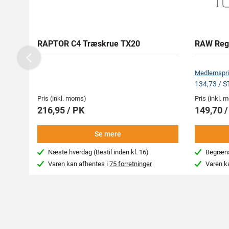
RAPTOR C4 Træskrue TX20
RAW Reg
Previous
Medlemspri
134,73 / 
Pris (inkl. moms)
Pris (inkl.
216,95 / PK
149,70 
Se mere
Næste hverdag (Bestil inden kl. 16)
Begræns
Varen kan afhentes i
75 forretninger
Varen k