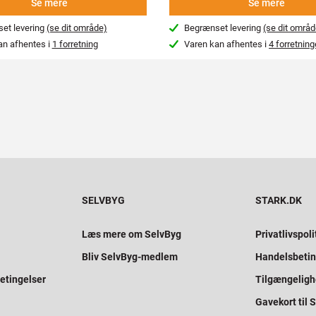
Se mere
Se mere
et levering
(se dit område)
Begrænset levering
(se dit områd
an afhentes i
1 forretning
Varen kan afhentes i
4 forretning
SELVBYG
STARK.DK
Læs mere om SelvByg
Privatlivspoli
Bliv SelvByg-medlem
Handelsbetin
etingelser
Tilgængelig
Gavekort til