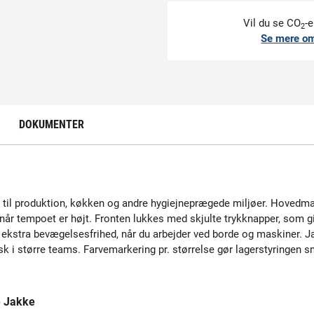
Vil du se CO
-e
2
Se mere o
DOKUMENTER
til produktion, køkken og andre hygiejneprægede miljøer. Hovedmat
 når tempoet er højt. Fronten lukkes med skjulte trykknapper, som g
ver ekstra bevægelsesfrihed, når du arbejder ved borde og maskiner. 
sk i større teams. Farvemarkering pr. størrelse gør lagerstyringen 
e Jakke