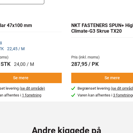
lar 47x100 mm
NKT FASTENERS SPUN+ Hig
Climate-G3 Skrue TX20
s
STK
22,45 / M
 moms)
Pris (inkl. moms)
/ STK
287,95 / PK
24,00 / M
Se mere
Se mere
et levering
(se dit område)
Begrænset levering
(se dit områd
an afhentes i
1 forretning
Varen kan afhentes i
3 forretning
Andre kiggede på