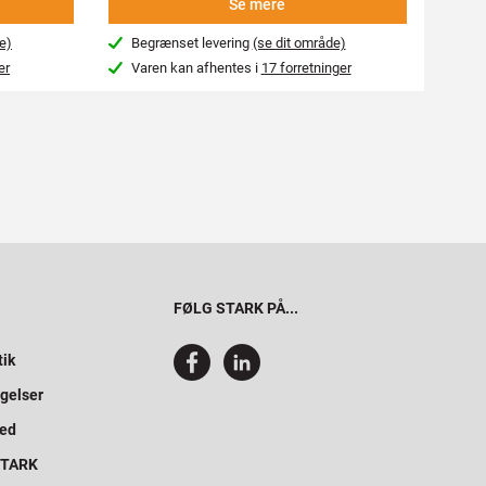
Se mere
e)
Begrænset levering
(se dit område)
Beg
er
Varen kan afhentes i
17 forretninger
Var
FØLG STARK PÅ...
tik
gelser
hed
 STARK