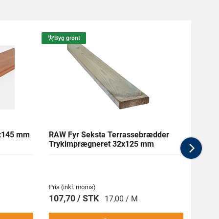
Byg grønt
Byg g
1x145 mm
RAW Fyr Seksta Terrassebrædder
Ther
Trykimprægneret 32x125 mm
mm Gl
Nex
Pris (inkl. moms)
Pris (i
107,70 / STK
269,
17,00 / M