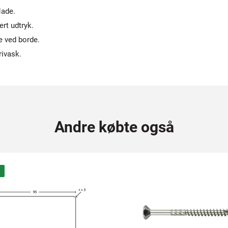
lade.
ert udtryk.
e ved borde.
rivask.
Andre købte også