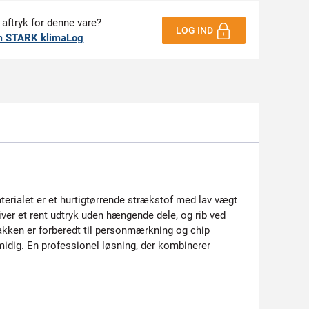
 aftryk for denne vare?
LOG IND
m STARK klimaLog
erialet er et hurtigtørrende strækstof med lav vægt
iver et rent udtryk uden hængende dele, og rib ved
Jakken er forberedt til personmærkning og chip
smidig. En professionel løsning, der kombinerer