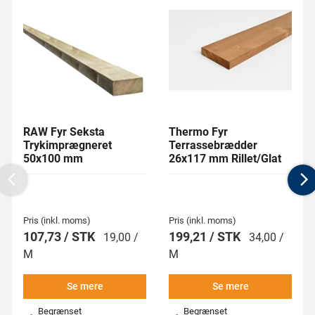
RAW Fyr Seksta
Thermo Fyr
Trykimprægneret
Terrassebrædder
50x100 mm
26x117 mm Rillet/Glat
Previous
N
Pris (inkl. moms)
Pris (inkl. moms)
107,73 / STK
199,21 / STK
19,00 /
34,00 /
M
M
Se mere
Se mere
Begrænset
Begrænset