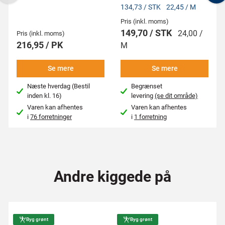
Previous
N
134,73 / STK
22,45 / M
Pris (inkl. moms)
149,70 / STK
24,00 /
Pris (inkl. moms)
216,95 / PK
M
Se mere
Se mere
Næste hverdag (Bestil
Begrænset
inden kl. 16)
levering
(se dit område)
Varen kan afhentes
Varen kan afhentes
i
76 forretninger
i
1 forretning
Andre kiggede på
Byg grønt
Byg grønt