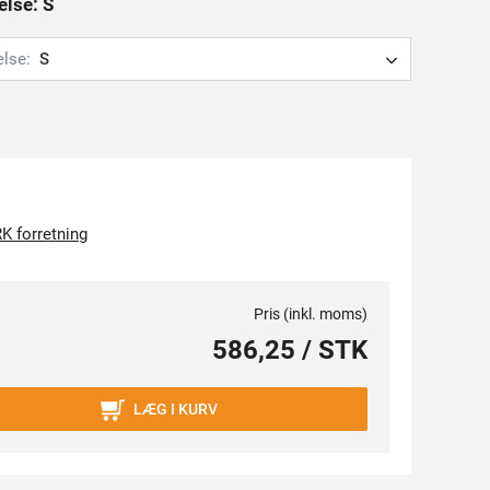
else: S
else:
S
K forretning
Pris (inkl. moms)
586,25 / STK
LÆG I KURV