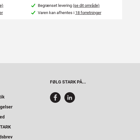
e)
Begrænset levering
(se dit område)
Beg
er
Varen kan afhentes i
18 forretninger
Var
FØLG STARK PÅ...
tik
gelser
hed
 STARK
dsbrev