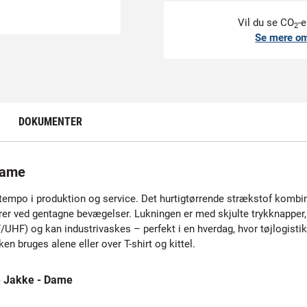
Vil du se CO
-e
2
Se mere o
DOKUMENTER
dame
t tempo i produktion og service. Det hurtigtørrende strækstof kombi
erer ved gentagne bevægelser. Lukningen er med skjulte trykknapper,
UHF) og kan industrivaskes – perfekt i en hverdag, hvor tøjlogistik
n bruges alene eller over T-shirt og kittel.
e Jakke - Dame