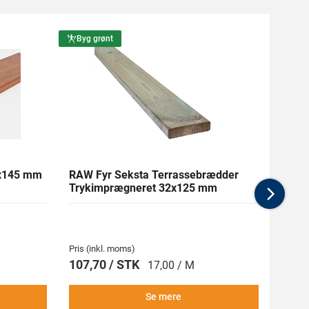
Byg grønt
Byg g
1x145 mm
RAW Fyr Seksta Terrassebrædder
Ther
Trykimprægneret 32x125 mm
mm Gl
Nex
Pris (inkl. moms)
Pris (i
107,70 / STK
269,
17,00 / M
Se mere