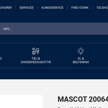
CHURER
SERVICES
KUNDESERVICE
FIND STARK
TØJSH
G
TØJ &
EL &
SIKKERHEDSUDSTYR
BELYSNING
MASCOT 20064 