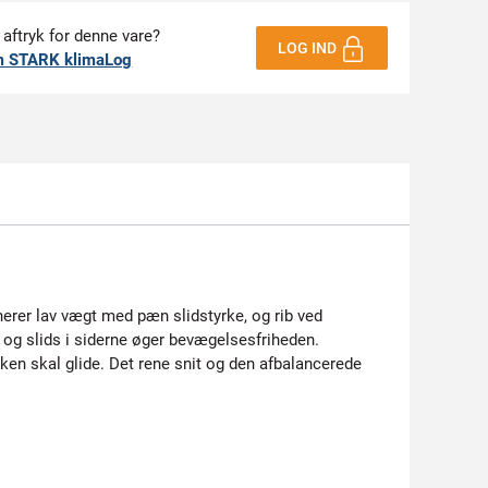
 aftryk for denne vare?
LOG IND
m STARK klimaLog
nerer lav vægt med pæn slidstyrke, og rib ved
 og slids i siderne øger bevægelsesfriheden.
ken skal glide. Det rene snit og den afbalancerede