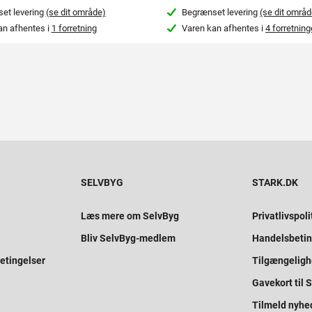
et levering
(se dit område)
Begrænset levering
(se dit områd
an afhentes i
1 forretning
Varen kan afhentes i
4 forretning
SELVBYG
STARK.DK
Læs mere om SelvByg
Privatlivspoli
Bliv SelvByg-medlem
Handelsbetin
etingelser
Tilgængelig
Gavekort til
Tilmeld nyhe