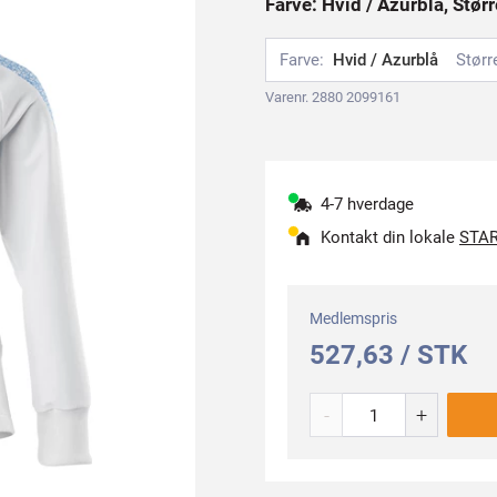
Farve: Hvid / Azurblå, Størr
Farve:
Hvid / Azurblå
Størr
Varenr. 2880 2099161
4-7 hverdage
Kontakt din lokale
STAR
Medlemspris
527,63 / STK
-
+