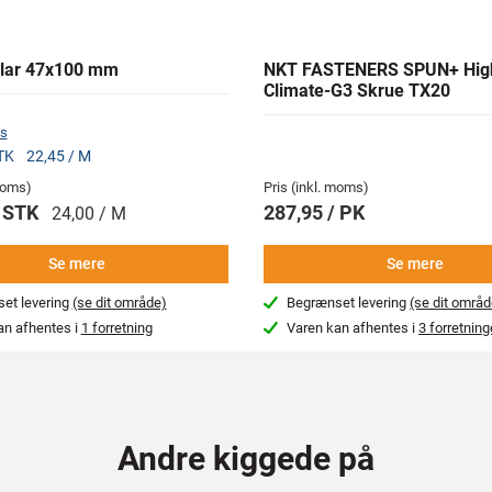
lar 47x100 mm
NKT FASTENERS SPUN+ Hig
Climate-G3 Skrue TX20
s
STK
22,45 / M
 moms)
Pris (inkl. moms)
/ STK
287,95 / PK
24,00 / M
Se mere
Se mere
et levering
(se dit område)
Begrænset levering
(se dit områd
an afhentes i
1 forretning
Varen kan afhentes i
3 forretning
Andre kiggede på