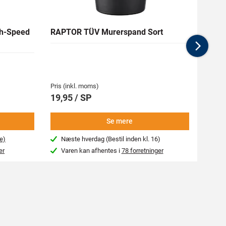
h-Speed
RAPTOR TÜV Murerspand Sort
RAW H
Nex
Medlem
62,94 
Pris (inkl. moms)
Pris (i
19,95 / SP
69,9
Se mere
e)
Næste hverdag (Bestil inden kl. 16)
Beg
er
Varen kan afhentes i
78 forretninger
Var