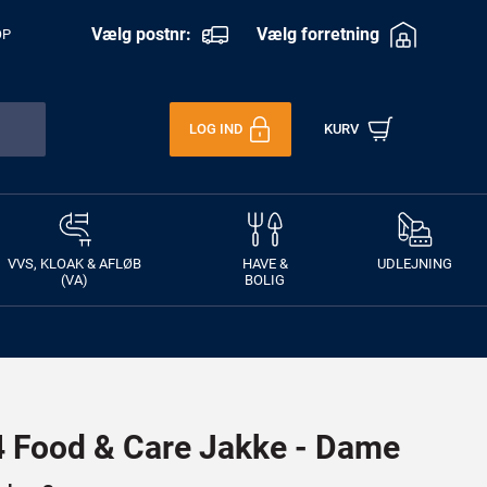
Vælg postnr:
Vælg forretning
OP
LOG IND
KURV
VVS, KLOAK & AFLØB
HAVE &
UDLEJNING
(VA)
BOLIG
Food & Care Jakke - Dame