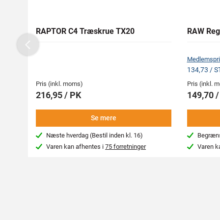
RAPTOR C4 Træskrue TX20
RAW Reg
Previous
Medlemspri
134,73 / 
Pris (inkl. moms)
Pris (inkl.
216,95 / PK
149,70 
Se mere
Næste hverdag (Bestil inden kl. 16)
Begræns
Varen kan afhentes i
75 forretninger
Varen k