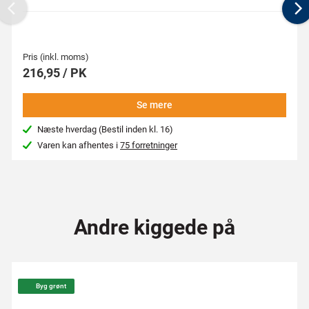
Previous
N
Pris (inkl. moms)
216,95 / PK
Se mere
Næste hverdag (Bestil inden kl. 16)
Varen kan afhentes i
75 forretninger
Andre kiggede på
Byg grønt