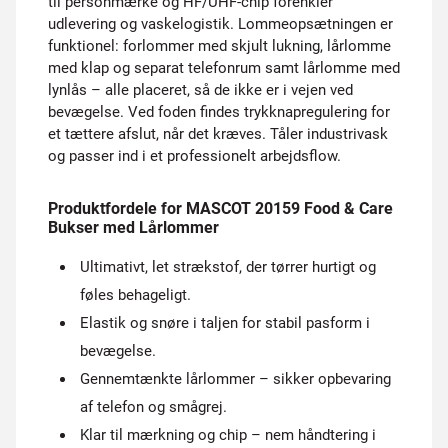
til personmærke og HF/UHF-chip forenkler
udlevering og vaskelogistik. Lommeopsætningen er
funktionel: forlommer med skjult lukning, lårlomme
med klap og separat telefonrum samt lårlomme med
lynlås – alle placeret, så de ikke er i vejen ved
bevægelse. Ved foden findes trykknapregulering for
et tættere afslut, når det kræves. Tåler industrivask
og passer ind i et professionelt arbejdsflow.
Produktfordele for MASCOT 20159 Food & Care
Bukser med Lårlommer
Ultimativt, let strækstof, der tørrer hurtigt og
føles behageligt.
Elastik og snøre i taljen for stabil pasform i
bevægelse.
Gennemtænkte lårlommer – sikker opbevaring
af telefon og smågrej.
Klar til mærkning og chip – nem håndtering i