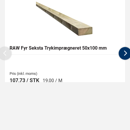
RAW Fyr Seksta Trykimprægneret 50x100 mm
Previous
N
Pris (inkl. moms)
107,73 / STK
19,00 / M
Se mere
Begrænset levering
(se dit område)
Varen kan afhentes i
51 forretninger