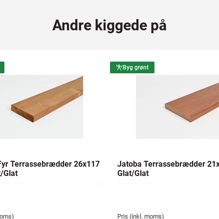
Andre kiggede på
Byg grønt
yr Terrassebrædder 26x117
Jatoba Terrassebrædder 2
/Glat
Glat/Glat
 moms)
Pris (inkl. moms)