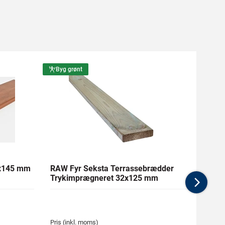
Byg grønt
Byg g
1x145 mm
RAW Fyr Seksta Terrassebrædder
Ther
Trykimprægneret 32x125 mm
mm Gl
Nex
Pris (inkl. moms)
Pris (i