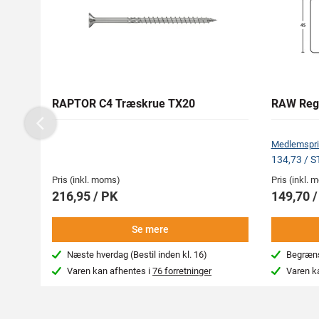
RAPTOR C4 Træskrue TX20
RAW Reg
Previous
Medlemspri
134,73 / 
Pris (inkl. moms)
Pris (inkl.
216,95 / PK
149,70 
Se mere
Næste hverdag (Bestil inden kl. 16)
Begræns
Varen kan afhentes i
76 forretninger
Varen k