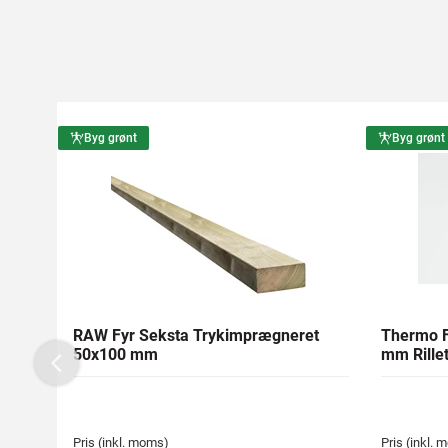
Byg grønt
Byg grønt
RAW Fyr Seksta Trykimprægneret
Thermo F
50x100 mm
mm Rillet
Previous
Pris (inkl. moms)
Pris (inkl.