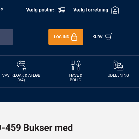
Vælg postnr:
Vælg forretning
OP
LOG IND
KURV
VVS, KLOAK & AFLØB
HAVE &
UDLEJNING
(VA)
BOLIG
-459 Bukser med