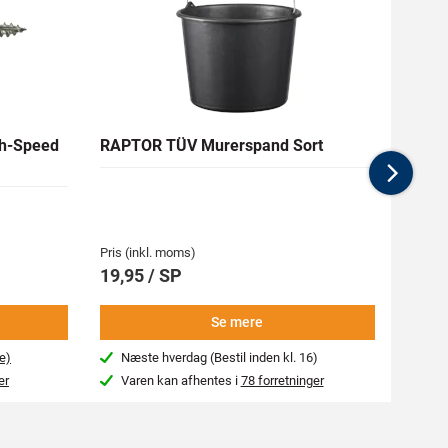
h-Speed
RAPTOR TÜV Murerspand Sort
RAW H
Nex
Medlem
62,94 
Pris (inkl. moms)
Pris (i
19,95 / SP
69,9
Se mere
e)
Næste hverdag (Bestil inden kl. 16)
Beg
er
Varen kan afhentes i
78 forretninger
Var