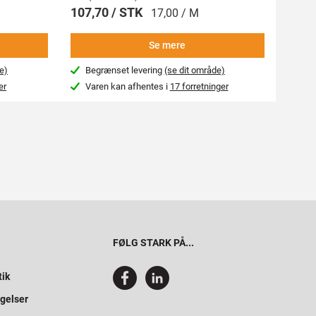
107,70 / STK
269,
17,00 / M
Se mere
e)
Begrænset levering
(se dit område)
Beg
er
Varen kan afhentes i
17 forretninger
Var
FØLG STARK PÅ...
tik
gelser