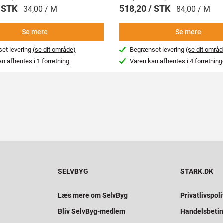
/ STK
518,20 / STK
34,00 / M
84,00 / M
Se mere
Se mere
et levering
(se dit område)
Begrænset levering
(se dit områd
an afhentes i
1 forretning
Varen kan afhentes i
4 forretning
SELVBYG
STARK.DK
Læs mere om SelvByg
Privatlivspoli
Bliv SelvByg-medlem
Handelsbetin