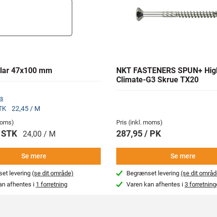
lar 47x100 mm
NKT FASTENERS SPUN+ Hig
Climate-G3 Skrue TX20
s
STK
22,45 / M
 moms)
Pris (inkl. moms)
/ STK
287,95 / PK
24,00 / M
Se mere
Se mere
et levering
(se dit område)
Begrænset levering
(se dit områd
an afhentes i
1 forretning
Varen kan afhentes i
3 forretning