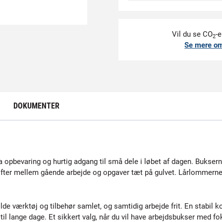
Vil du se CO
-e
2
Se mere o
DOKUMENTER
 opbevaring og hurtig adgang til små dele i løbet af dagen. Bukserne
fter mellem gående arbejde og opgaver tæt på gulvet. Lårlommerne g
olde værktøj og tilbehør samlet, og samtidig arbejde frit. En stabil
l lange dage. Et sikkert valg, når du vil have arbejdsbukser med fo