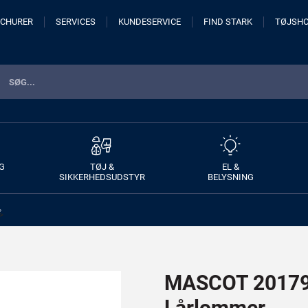
CHURER
SERVICES
KUNDESERVICE
FIND STARK
TØJSH
G
TØJ &
EL &
SIKKERHEDSUDSTYR
BELYSNING
>
MASCOT 20179
Lårlommer