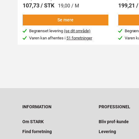
107,73 / STK
199,21 
19,00 / M
Se mere
Begrænset levering
(se dit område)
Begræns
Varen kan afhentes i
51 forretninger
Varen k
INFORMATION
PROFESSIONEL
Om STARK
Bliv prof-kunde
Find forretning
Levering