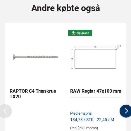
Andre købte også
Byg grønt
RAPTOR C4 Træskrue
RAW Reglar 47x100 mm
TX20
Medlemspris
Previous
N
134,73 / STK
22,45 / M
Pris (inkl. moms)