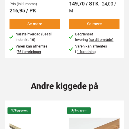
149,70 / STK
24,00 /
Pris (inkl. moms)
216,95 / PK
M
Se mere
Se mere
Næste hverdag (Bestil
Begrænset
inden kl. 16)
levering
(se dit område)
Varen kan afhentes
Varen kan afhentes
i
76 forretninger
i
1 forretning
Andre kiggede på
Byg grønt
Byg grønt