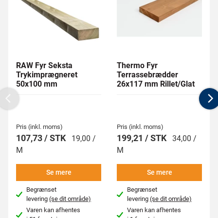
RAW Fyr Seksta
Thermo Fyr
Trykimprægneret
Terrassebrædder
50x100 mm
26x117 mm Rillet/Glat
Previous
N
Pris (inkl. moms)
Pris (inkl. moms)
107,73 / STK
199,21 / STK
19,00 /
34,00 /
M
M
Se mere
Se mere
Begrænset
Begrænset
levering
(se dit område)
levering
(se dit område)
Varen kan afhentes
Varen kan afhentes