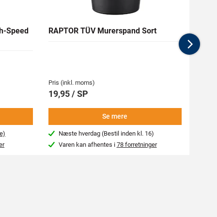
h-Speed
RAPTOR TÜV Murerspand Sort
RAW H
Nex
Medlem
62,94 
Pris (inkl. moms)
Pris (i
19,95 / SP
69,9
Se mere
e)
Næste hverdag (Bestil inden kl. 16)
Beg
er
Varen kan afhentes i
78 forretninger
Var