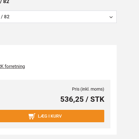
 / 82
 / 82
K forretning
Pris (inkl. moms)
536,25 / STK
LÆG I KURV