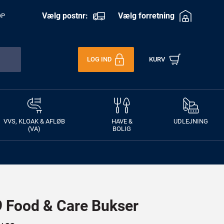
Vælg postnr:
Vælg forretning
OP
LOG IND
KURV
VVS, KLOAK & AFLØB
HAVE &
UDLEJNING
(VA)
BOLIG
Food & Care Bukser