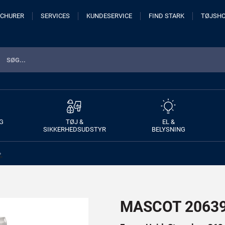
CHURER
SERVICES
KUNDESERVICE
FIND STARK
TØJSH
G
TØJ &
EL &
SIKKERHEDSUDSTYR
BELYSNING
>
MASCOT 20639 