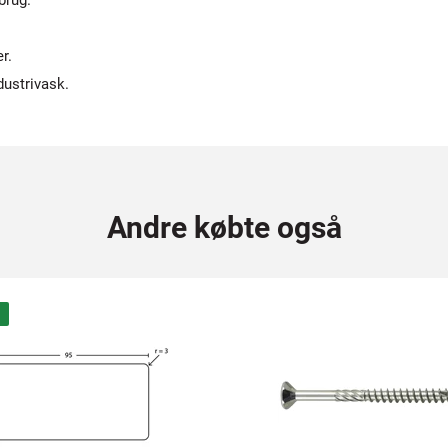
brug.
r.
dustrivask.
Andre købte også