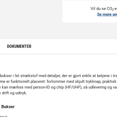
Vil du se CO
-e
2
Se mere o
DOKUMENTER
kser i let strækstof med detaljer, der er gjort enkle at betjene i tr
ne er funktionelt placeret: forlommer med skjult trykknap, prakt
ne kan mærkes med person-ID og chip (HF/UHF), så udlevering og va
 drift og udtryk.
 Bukser