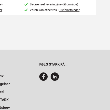
e)
Begrænset levering
(se dit område)
Beg
er
Varen kan afhentes i
18 forretninger
Var
FØLG STARK PÅ...
tik
gelser
hed
 STARK
dsbrev