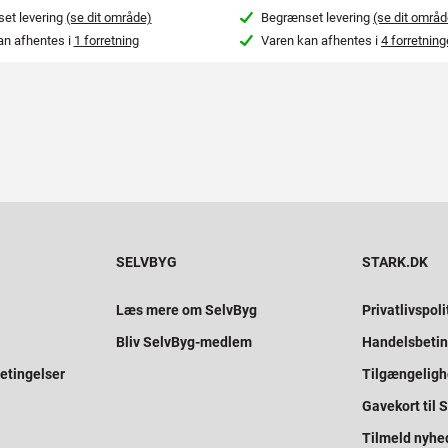
et levering
(se dit område)
Begrænset levering
(se dit områd
an afhentes i
1 forretning
Varen kan afhentes i
4 forretning
SELVBYG
STARK.DK
Læs mere om SelvByg
Privatlivspoli
Bliv SelvByg-medlem
Handelsbetin
etingelser
Tilgængelig
Gavekort til
Tilmeld nyhe