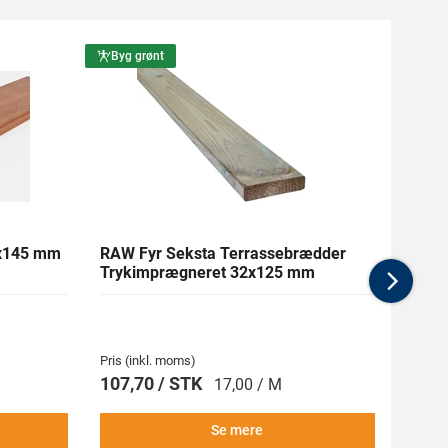
Byg grønt
Byg g
1x145 mm
RAW Fyr Seksta Terrassebrædder
Ther
Trykimprægneret 32x125 mm
mm Gl
Nex
Pris (inkl. moms)
Pris (i
107,70 / STK
269,
17,00 / M
Se mere