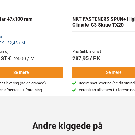
lar 47x100 mm
NKT FASTENERS SPUN+ Hig
Climate-G3 Skrue TX20
s
STK
22,45 / M
 moms)
Pris (inkl. moms)
/ STK
287,95 / PK
24,00 / M
Se mere
Se mere
et levering
(se dit område)
Begrænset levering
(se dit områd
an afhentes i
1 forretning
Varen kan afhentes i
3 forretning
Andre kiggede på