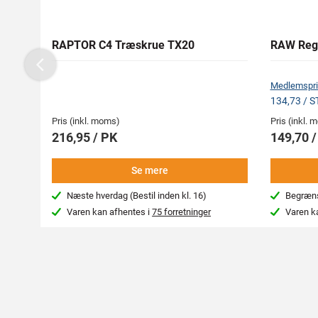
RAPTOR C4 Træskrue TX20
RAW Reg
Previous
Medlemspri
134,73 / 
Pris (inkl. moms)
Pris (inkl.
216,95 / PK
149,70 
Se mere
Næste hverdag (Bestil inden kl. 16)
Begræns
Varen kan afhentes i
75 forretninger
Varen k