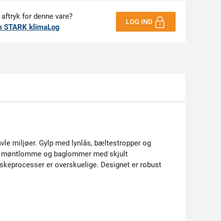
 aftryk for denne vare?
LOG IND
m STARK klimaLog
avle miljøer. Gylp med lynlås, bæltestropper og
isk møntlomme og baglommer med skjult
skeprocesser er overskuelige. Designet er robust