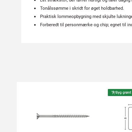
Let strækstof, der tørrer hurtigt og tåler daglig 
Tonålssømme i skridt for øget holdbarhed.
Praktisk lommeopbygning med skjulte lukninge
Forberedt til personmærke og chip; egnet til in
Byg grønt