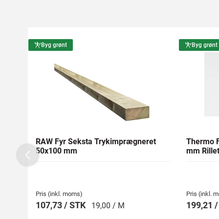
Byg grønt
Byg grønt
RAW Fyr Seksta Trykimprægneret
Thermo F
50x100 mm
mm Rillet
Previous
Pris (inkl. moms)
Pris (inkl.
107,73 / STK
199,21 
19,00 / M