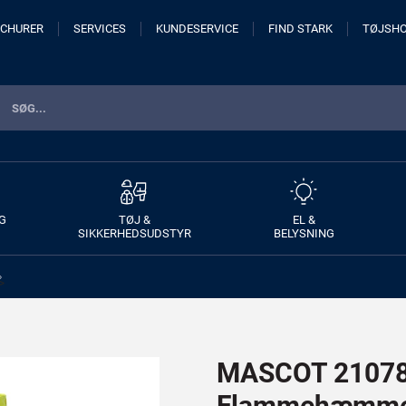
CHURER
SERVICES
KUNDESERVICE
FIND STARK
TØJSH
G
TØJ &
EL &
SIKKERHEDSUDSTYR
BELYSNING
>
MASCOT 21078-
Flammehæmmen