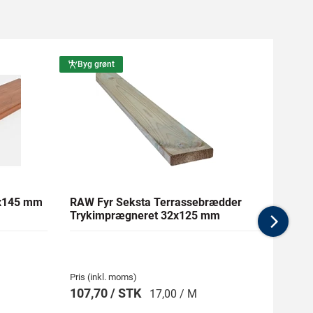
Byg grønt
Byg g
1x145 mm
RAW Fyr Seksta Terrassebrædder
Ther
Trykimprægneret 32x125 mm
mm Gl
Nex
Pris (inkl. moms)
Pris (i
107,70 / STK
269,
17,00 / M