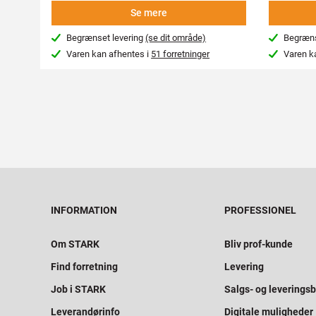
Se mere
Begrænset levering
(se dit område)
Begræns
Varen kan afhentes i
51 forretninger
Varen k
INFORMATION
PROFESSIONEL
Om STARK
Bliv prof-kunde
Find forretning
Levering
Job i STARK
Salgs- og leveringsb
Leverandørinfo
Digitale muligheder