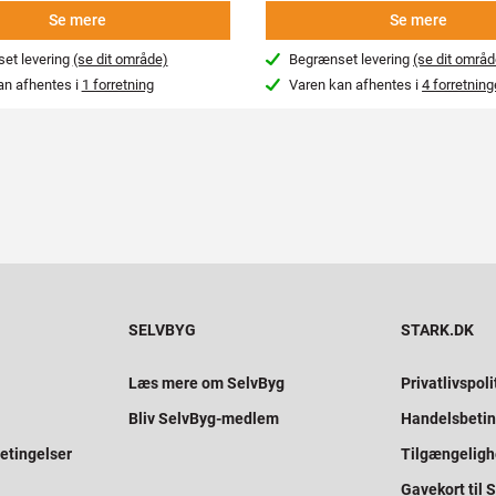
Se mere
Se mere
et levering
(se dit område)
Begrænset levering
(se dit områd
an afhentes i
1 forretning
Varen kan afhentes i
4 forretning
SELVBYG
STARK.DK
Læs mere om SelvByg
Privatlivspoli
Bliv SelvByg-medlem
Handelsbetin
etingelser
Tilgængelig
Gavekort til