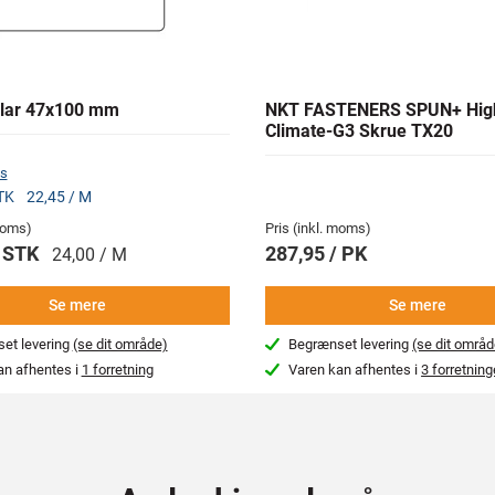
lar 47x100 mm
NKT FASTENERS SPUN+ Hig
Climate-G3 Skrue TX20
s
STK
22,45 / M
 moms)
Pris (inkl. moms)
/ STK
287,95 / PK
24,00 / M
Se mere
Se mere
et levering
(se dit område)
Begrænset levering
(se dit områd
an afhentes i
1 forretning
Varen kan afhentes i
3 forretning