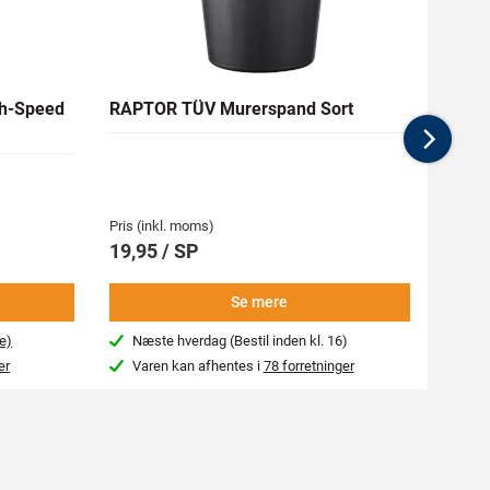
h-Speed
RAPTOR TÜV Murerspand Sort
RAW H
Nex
Medlem
62,94 
Pris (inkl. moms)
Pris (i
19,95 / SP
69,9
Se mere
e)
Næste hverdag (Bestil inden kl. 16)
Beg
er
Varen kan afhentes i
78 forretninger
Var