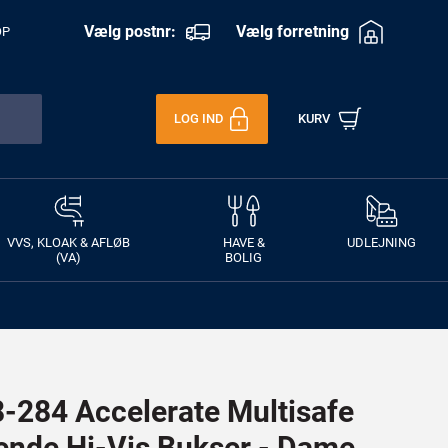
Vælg postnr:
Vælg forretning
OP
LOG IND
KURV
VVS, KLOAK & AFLØB
HAVE &
UDLEJNING
(VA)
BOLIG
284 Accelerate Multisafe
de Hi-Vis Bukser - Dame