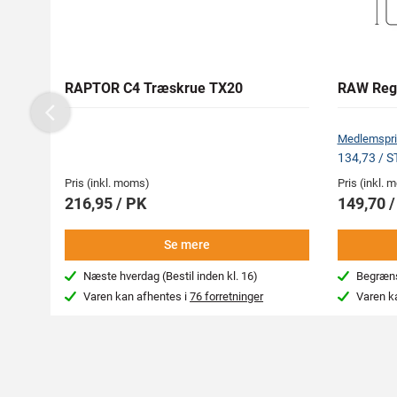
RAPTOR C4 Træskrue TX20
RAW Reg
Previous
Medlemspri
134,73 / 
Pris (inkl. moms)
Pris (inkl.
216,95 / PK
149,70 
Se mere
Næste hverdag (Bestil inden kl. 16)
Begræns
Varen kan afhentes i
76 forretninger
Varen k