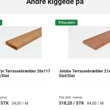
Andre kiggede på
Byg grønt
yr Terrassebrædder 26x117
Jatoba Terrassebrædder 2
/Glat
Glat/Glat
 moms)
Pris (inkl. moms)
/ STK
518,20 / STK
34,00 / M
84,00 / M