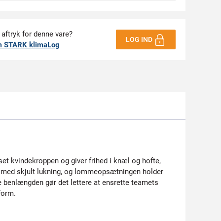
 aftryk for denne vare?
LOG IND
m STARK klimaLog
set kvindekroppen og giver frihed i knæl og hofte,
en med skjult lukning, og lommeopsætningen holder
e benlængden gør det lettere at ensrette teamets
form.