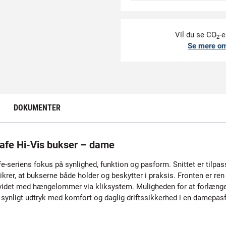
Vil du se CO
-e
2
Se mere o
DOKUMENTER
afe Hi-Vis bukser – dame
fe-seriens fokus på synlighed, funktion og pasform. Snittet er tilpas
krer, at bukserne både holder og beskytter i praksis. Fronten er r
e udvidet med hængelommer via kliksystem. Muligheden for at forlæng
t synligt udtryk med komfort og daglig driftssikkerhed i en damepas