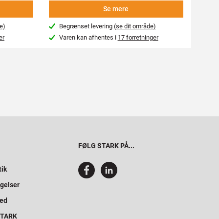
Se mere
e)
Begrænset levering
(se dit område)
Beg
er
Varen kan afhentes i
17 forretninger
Var
FØLG STARK PÅ...
tik
gelser
hed
 STARK