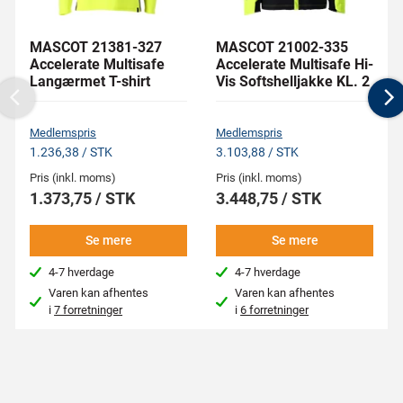
MASCOT 21381-327
MASCOT 21002-335
Accelerate Multisafe
Accelerate Multisafe Hi-
Langærmet T-shirt
Vis Softshelljakke KL. 2
Previous
N
Medlemspris
Medlemspris
1.236,38 / STK
3.103,88 / STK
Pris (inkl. moms)
Pris (inkl. moms)
1.373,75 / STK
3.448,75 / STK
Se mere
Se mere
4-7 hverdage
4-7 hverdage
Varen kan afhentes
Varen kan afhentes
i
7 forretninger
i
6 forretninger