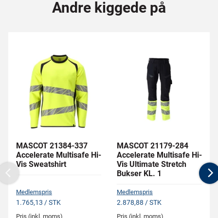
Andre kiggede på
MASCOT 21384-337
MASCOT 21179-284
Accelerate Multisafe Hi-
Accelerate Multisafe Hi-
Vis Sweatshirt
Vis Ultimate Stretch
Bukser KL. 1
Previous
N
Medlemspris
Medlemspris
1.765,13 / STK
2.878,88 / STK
Pris (inkl. moms)
Pris (inkl. moms)