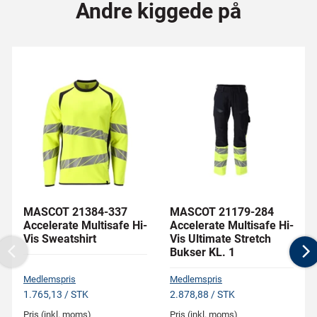
Andre kiggede på
MASCOT 21384-337
MASCOT 21179-284
Accelerate Multisafe Hi-
Accelerate Multisafe Hi-
Vis Sweatshirt
Vis Ultimate Stretch
Bukser KL. 1
Previous
N
Medlemspris
Medlemspris
1.765,13 / STK
2.878,88 / STK
Pris (inkl. moms)
Pris (inkl. moms)