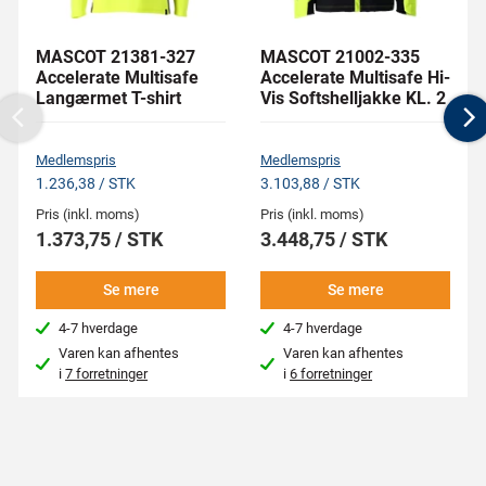
MASCOT 21381-327
MASCOT 21002-335
Accelerate Multisafe
Accelerate Multisafe Hi-
Langærmet T-shirt
Vis Softshelljakke KL. 2
Previous
N
Medlemspris
Medlemspris
1.236,38 / STK
3.103,88 / STK
Pris (inkl. moms)
Pris (inkl. moms)
1.373,75 / STK
3.448,75 / STK
Se mere
Se mere
4-7 hverdage
4-7 hverdage
Varen kan afhentes
Varen kan afhentes
i
7 forretninger
i
6 forretninger