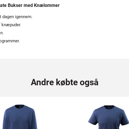
erate Bukser med Knælommer
rt dagen igennem.
f knæpuder.
n.
programmer.
Andre købte også