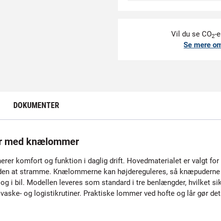
Vil du se CO
-e
2
Se mere o
DOKUMENTER
er med knælommer
rer komfort og funktion i daglig drift. Hovedmaterialet er valgt fo
uden at stramme. Knælommerne kan højdereguleres, så knæpuderne pl
ige og i bil. Modellen leveres som standard i tre benlængder, hvilket
 vaske- og logistikrutiner. Praktiske lommer ved hofte og lår gør det