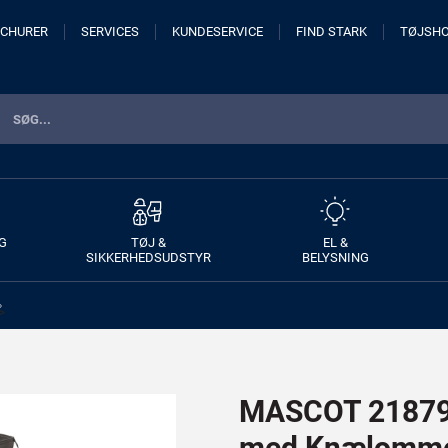
CHURER
SERVICES
KUNDESERVICE
FIND STARK
TØJSH
G
TØJ &
EL &
SIKKERHEDSUDSTYR
BELYSNING
>
MASCOT 21879-
med Knælomm