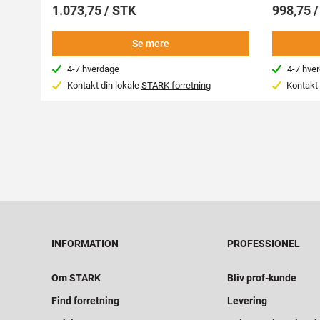
1.073,75 / STK
998,75 
Se mere
4-7 hverdage
4-7 hve
Kontakt din lokale
STARK forretning
Kontakt 
INFORMATION
PROFESSIONEL
Om STARK
Bliv prof-kunde
Find forretning
Levering