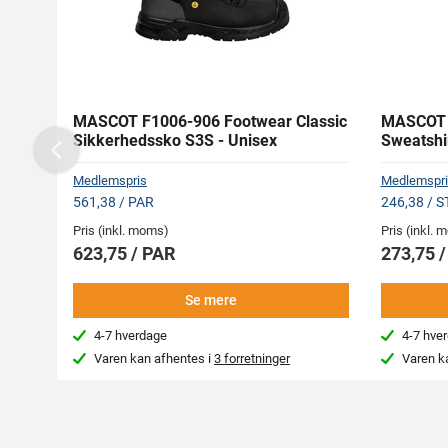
MASCOT F1006-906 Footwear Classic
MASCOT 
Sikkerhedssko S3S - Unisex
Sweatshi
Previous
Medlemspris
Medlemspri
561,38 / PAR
246,38 / S
Pris (inkl. moms)
Pris (inkl.
623,75 / PAR
273,75 
Se mere
4-7 hverdage
4-7 hve
Varen kan afhentes i
3 forretninger
Varen k