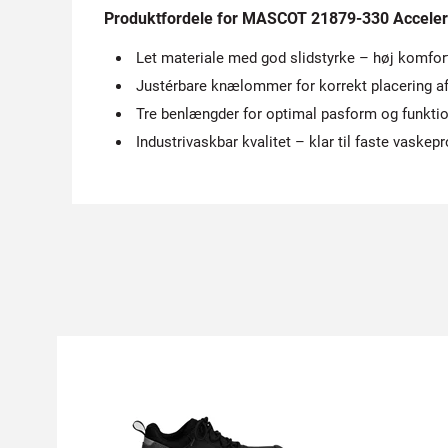
Produktfordele for MASCOT 21879-330 Accel
Let materiale med god slidstyrke – høj komfo
Justérbare knælommer for korrekt placering a
Tre benlængder for optimal pasform og funktio
Industrivaskbar kvalitet – klar til faste vaske