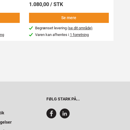
1.080,00 / STK
1.11
Se mere
Begrænset levering
(se dit område)
Beg
ing
Varen kan afhentes i
1 forretning
Var
FØLG STARK PÅ...
tik
gelser