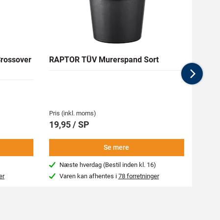
rossover
RAPTOR TÜV Murerspand Sort
MARS
Kanta
Nex
Medlem
108,85
Pris (i
Pris (inkl. moms)
120,
19,95 / SP
-
Se mere
Næste hverdag (Bestil inden kl. 16)
Næs
er
Varen kan afhentes i
78 forretninger
Var