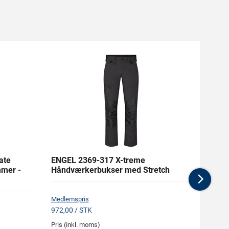
ate
ENGEL 2369-317 X-treme
ENGE
mer -
Håndværkerbukser med Stretch
Hånd
Nex
Medlemspris
Medlem
972,00 / STK
1.005,
Pris (inkl. moms)
Pris (i