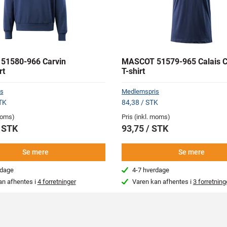
51580-966 Carvin
MASCOT 51579-965 Calais C
rt
T-shirt
s
Medlemspris
TK
84,38 / STK
 moms)
Pris (inkl. moms)
/ STK
93,75 / STK
Se mere
Se mere
rdage
4-7 hverdage
an afhentes i
4 forretninger
Varen kan afhentes i
3 forretning