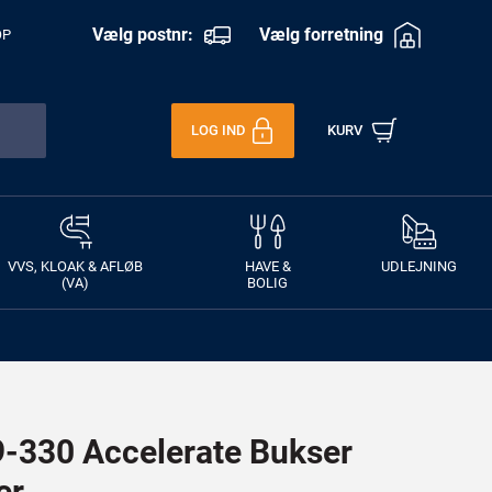
Vælg postnr:
Vælg forretning
OP
LOG IND
KURV
VVS, KLOAK & AFLØB
HAVE &
UDLEJNING
(VA)
BOLIG
330 Accelerate Bukser
er