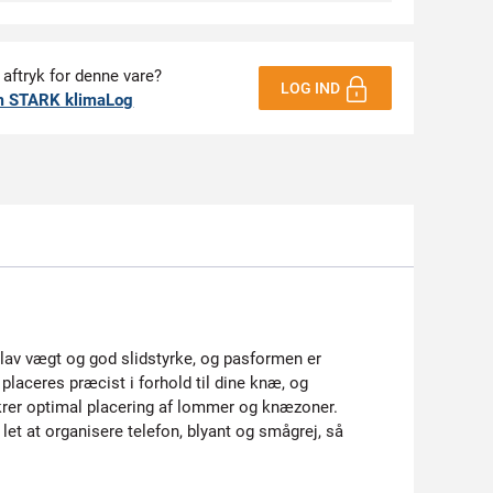
 aftryk for denne vare?
LOG IND
m STARK klimaLog
r lav vægt og god slidstyrke, og pasformen er
aceres præcist i forhold til dine knæ, og
 sikrer optimal placering af lommer og knæzoner.
 let at organisere telefon, blyant og smågrej, så