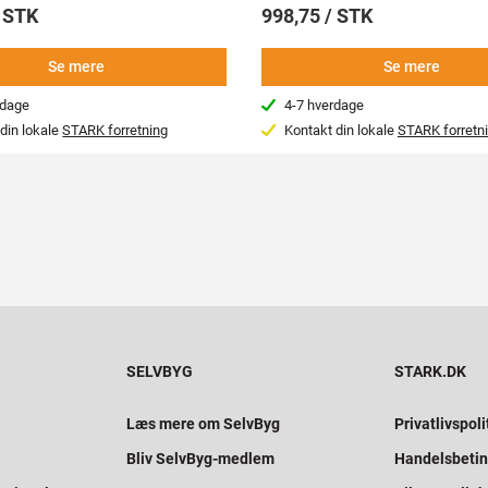
/ STK
998,75 / STK
Se mere
Se mere
rdage
4-7 hverdage
din lokale
STARK forretning
Kontakt din lokale
STARK forretn
SELVBYG
STARK.DK
Læs mere om SelvByg
Privatlivspoli
Bliv SelvByg-medlem
Handelsbetin