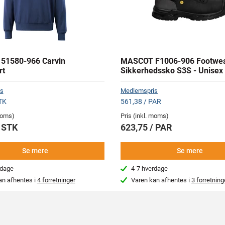
51580-966 Carvin
MASCOT F1006-906 Footwear
rt
Sikkerhedssko S3S - Unisex
s
Medlemspris
TK
561,38 / PAR
 moms)
Pris (inkl. moms)
/ STK
623,75 / PAR
Se mere
Se mere
rdage
4-7 hverdage
an afhentes i
4 forretninger
Varen kan afhentes i
3 forretning