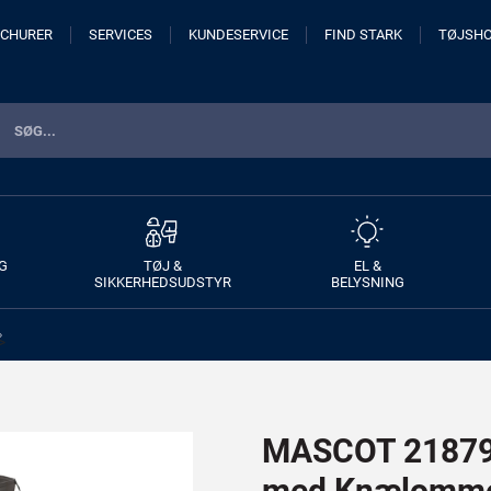
CHURER
SERVICES
KUNDESERVICE
FIND STARK
TØJSH
G
TØJ &
EL &
SIKKERHEDSUDSTYR
BELYSNING
>
MASCOT 21879-
med Knælomm