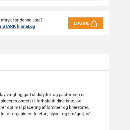
 aftryk for denne vare?
LOG IND
m STARK klimaLog
r lav vægt og god slidstyrke, og pasformen er
aceres præcist i forhold til dine knæ, og
 sikrer optimal placering af lommer og knæzoner.
 let at organisere telefon, blyant og smågrej, så