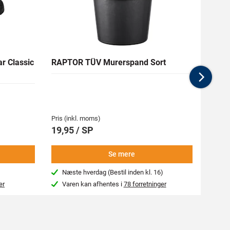
 Classic
RAPTOR TÜV Murerspand Sort
RAW 
25x5
Nex
Pris (inkl. moms)
Pris (i
19,95 / SP
42,9
Se mere
Næste hverdag (Bestil inden kl. 16)
Beg
er
Varen kan afhentes i
78 forretninger
Var