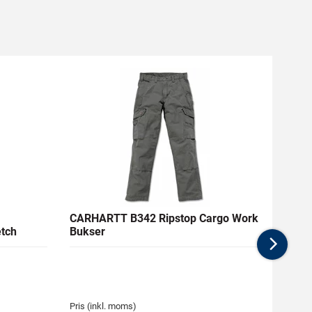
CARHARTT B342 Ripstop Cargo Work
ENGE
tch
Bukser
Nex
Medlem
662,63
Pris (inkl. moms)
Pris (i