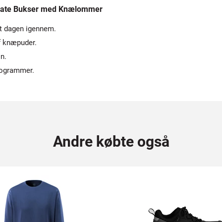
erate Bukser med Knælommer
rt dagen igennem.
f knæpuder.
n.
programmer.
Andre købte også