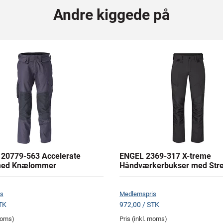
Andre kiggede på
20779-563 Accelerate
ENGEL 2369-317 X-treme
med Knælommer
Håndværkerbukser med Stre
s
Medlemspris
TK
972,00 / STK
 moms)
Pris (inkl. moms)