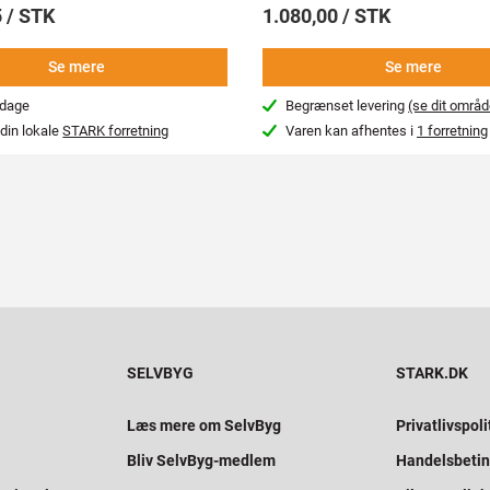
 / STK
1.080,00 / STK
Se mere
Se mere
rdage
Begrænset levering
(se dit områd
din lokale
STARK forretning
Varen kan afhentes i
1 forretning
SELVBYG
STARK.DK
Læs mere om SelvByg
Privatlivspoli
Bliv SelvByg-medlem
Handelsbetin