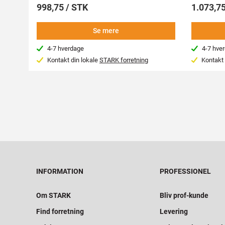
998,75 / STK
1.073,75
Se mere
4-7 hverdage
4-7 hve
Kontakt din lokale
STARK forretning
Kontakt 
INFORMATION
PROFESSIONEL
Om STARK
Bliv prof-kunde
Find forretning
Levering