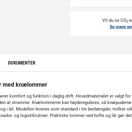
Vil du se CO
-e
2
Se mere o
DOKUMENTER
er med knælommer
rer komfort og funktion i daglig drift. Hovedmaterialet er valgt fo
uden at stramme. Knælommerne kan højdereguleres, så knæpuderne pl
ige og i bil. Modellen leveres som standard i tre benlængder, hvilket
 vaske- og logistikrutiner. Praktiske lommer ved hofte og lår gør det