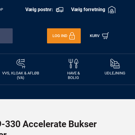
Vælg postnr:
Vælg forretning
OP
LOG IND
KURV
VVS, KLOAK & AFLØB
HAVE &
UDLEJNING
(VA)
BOLIG
330 Accelerate Bukser
er