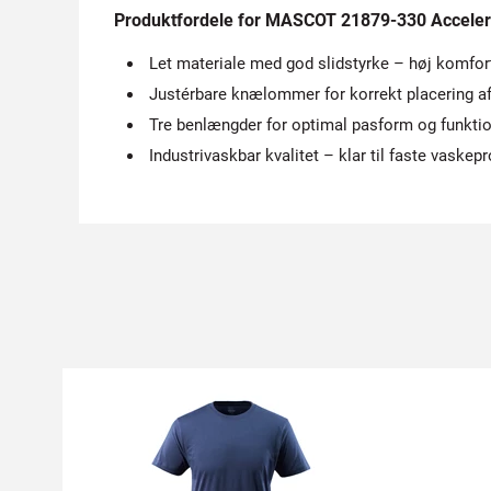
Produktfordele for MASCOT 21879-330 Accel
Let materiale med god slidstyrke – høj komfo
Justérbare knælommer for korrekt placering a
Tre benlængder for optimal pasform og funktio
Industrivaskbar kvalitet – klar til faste vaske