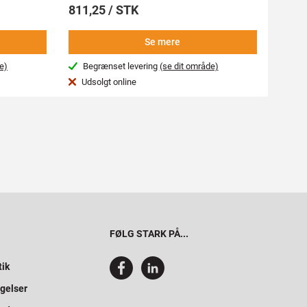
811,25 / STK
736,
Se mere
e)
Begrænset levering
(se dit område)
Beg
Udsolgt online
Var
FØLG STARK PÅ...
tik
gelser