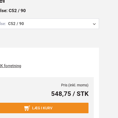
else: C52 / 90
lse:
C52 / 90
K forretning
Pris (inkl. moms)
548,75 / STK
LÆG I KURV