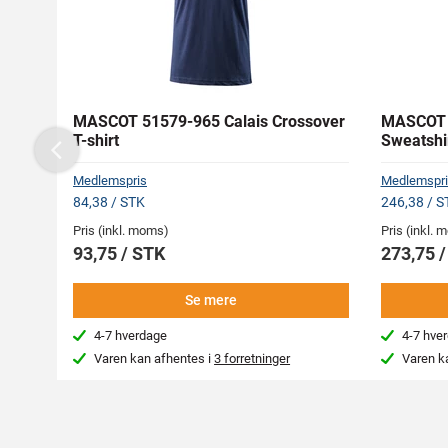
MASCOT 51579-965 Calais Crossover
MASCOT 
T-shirt
Sweatshi
Previous
Medlemspris
Medlemspri
84,38 / STK
246,38 / S
Pris (inkl. moms)
Pris (inkl.
93,75 / STK
273,75 
Se mere
4-7 hverdage
4-7 hve
Varen kan afhentes i
3 forretninger
Varen k