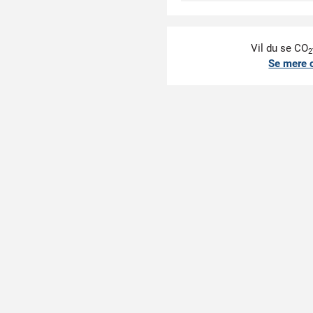
Vil du se CO
2
Se mere 
DOKUMENTER
er med knælommer
rer komfort og funktion i daglig drift. Hovedmaterialet er valgt fo
uden at stramme. Knælommerne kan højdereguleres, så knæpuderne pl
ige og i bil. Modellen leveres som standard i tre benlængder, hvilket
 vaske- og logistikrutiner. Praktiske lommer ved hofte og lår gør det