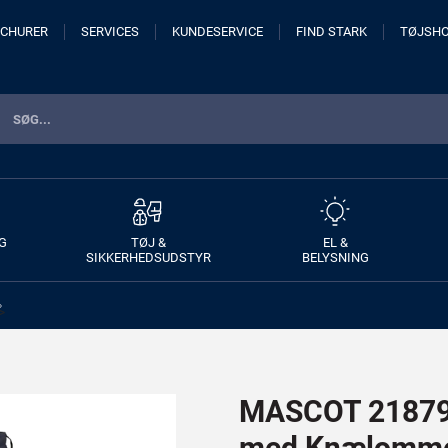
CHURER
SERVICES
KUNDESERVICE
FIND STARK
TØJSH
G
TØJ &
EL &
SIKKERHEDSUDSTYR
BELYSNING
>
MASCOT 21879-
med Knælomm