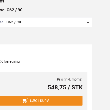
se: C62 / 90
se:
C62 / 90
K forretning
Pris (inkl. moms)
548,75 / STK
LÆG I KURV