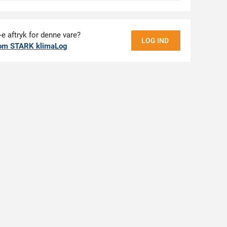
-e aftryk for denne vare?
LOG IND
om STARK klimaLog
r lav vægt og god slidstyrke, og pasformen er
aceres præcist i forhold til dine knæ, og
 sikrer optimal placering af lommer og knæzoner.
 let at organisere telefon, blyant og smågrej, så