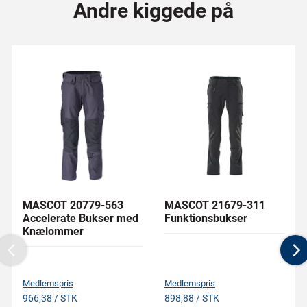
Andre kiggede på
MASCOT 20779-563
MASCOT 21679-311
Accelerate Bukser med
Funktionsbukser
Knælommer
Previous
N
Medlemspris
Medlemspris
966,38 / STK
898,88 / STK