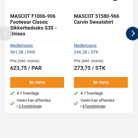
MASCOT F1006-906
MASCOT 51580-966
Footwear Classic
Carvin Sweatshirt
Sikkerhedssko S3S -
Unisex
Previous
N
Medlemspris
Medlemspris
561,38 / PAR
246,38 / STK
Pris (inkl. moms)
Pris (inkl. moms)
623,75 / PAR
273,75 / STK
Se mere
Se mere
4-7 hverdage
4-7 hverdage
Varen kan afhentes
Varen kan afhentes
i
3 forretninger
i
4 forretninger