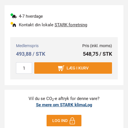
4-7 hverdage
Kontakt din lokale
STARK forretning
Medlemspris
Pris (inkl. moms)
493,88 / STK
548,75 / STK
LÆG I KURV
Vil du se CO
-e aftryk for denne vare?
2
Se mere om STARK klimaLog
LOG IND