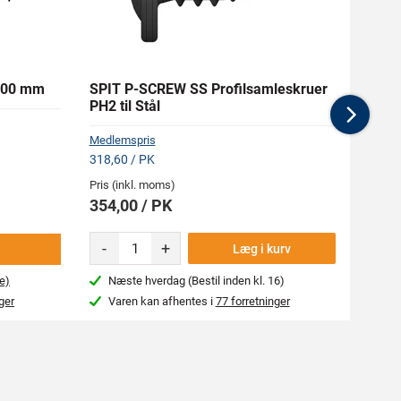
x100 mm
SPIT P-SCREW SS Profilsamleskruer
RAW A
PH2 til Stål
Nex
Medlemspris
Medlem
318,60 / PK
240,1
Pris (inkl. moms)
Pris (i
354,00 / PK
266,
-
+
Læg i kurv
e)
Næste hverdag (Bestil inden kl. 16)
Beg
ger
Varen kan afhentes i
77 forretninger
Var