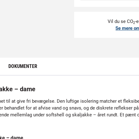
Vil du se CO
-e
2
Se mere o
DOKUMENTER
jakke – dame
 til at give fri bevægelse. Den luftige isolering matcher et fleksib
r behandlet for at afvise vand og snavs, og de diskrete reflekser 
ende mellemlag under softshell og skaljakke – året rundt. Et pænt og
kke – dame