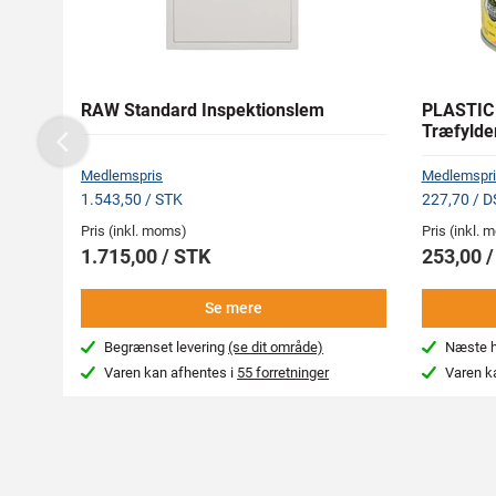
RAW Standard Inspektionslem
PLASTIC
Træfylde
Previous
Medlemspris
Medlemspri
1.543,50 / STK
227,70 / D
Pris (inkl. moms)
Pris (inkl.
1.715,00 / STK
253,00 /
Se mere
Begrænset levering
(se dit område)
Næste hv
Varen kan afhentes i
55 forretninger
Varen k