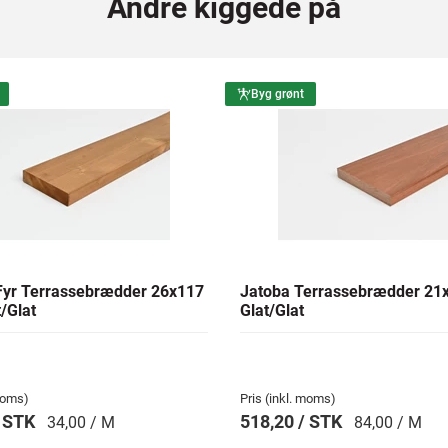
Andre kiggede på
Byg grønt
yr Terrassebrædder 26x117
Jatoba Terrassebrædder 2
/Glat
Glat/Glat
 moms)
Pris (inkl. moms)
/ STK
518,20 / STK
34,00 / M
84,00 / M