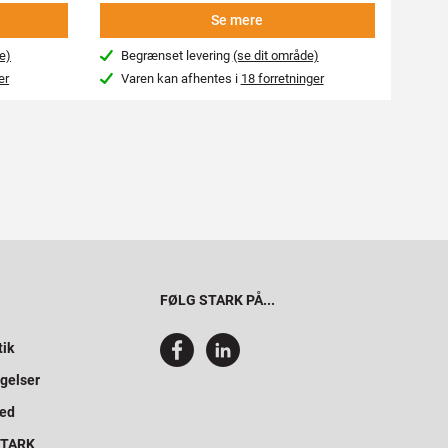
Se mere
e)
Begrænset levering
(se dit område)
Beg
er
Varen kan afhentes i
18 forretninger
Var
FØLG STARK PÅ...
tik
gelser
hed
 STARK