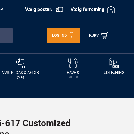
Vælg postnr:
Vælg forretning
OP
LOG IND
KURV
VVS, KLOAK & AFLØB
HAVE &
UDLEJNING
(VA)
BOLIG
-617 Customized
ame