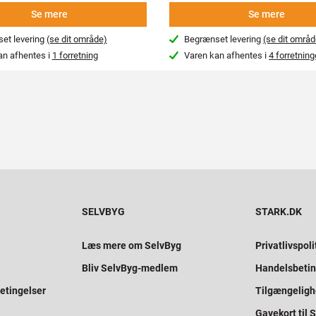
Se mere
Se mere
et levering
(se dit område)
Begrænset levering
(se dit områd
an afhentes i
1 forretning
Varen kan afhentes i
4 forretning
SELVBYG
STARK.DK
Læs mere om SelvByg
Privatlivspoli
Bliv SelvByg-medlem
Handelsbetin
etingelser
Tilgængelig
Gavekort til