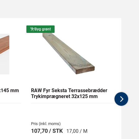
Byg grønt
Byg g
1x145 mm
RAW Fyr Seksta Terrassebrædder
Ther
Trykimprægneret 32x125 mm
mm Gl
Nex
Pris (inkl. moms)
Pris (i
107,70 / STK
269,
17,00 / M