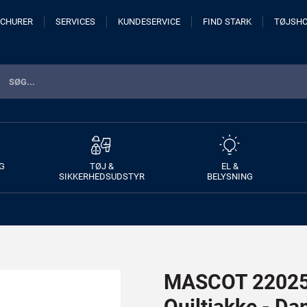
CHURER
SERVICES
KUNDESERVICE
FIND STARK
TØJSH
G
TØJ &
EL &
SIKKERHEDSUDSTYR
BELYSNING
MASCOT 22025
Quiltjakke - D