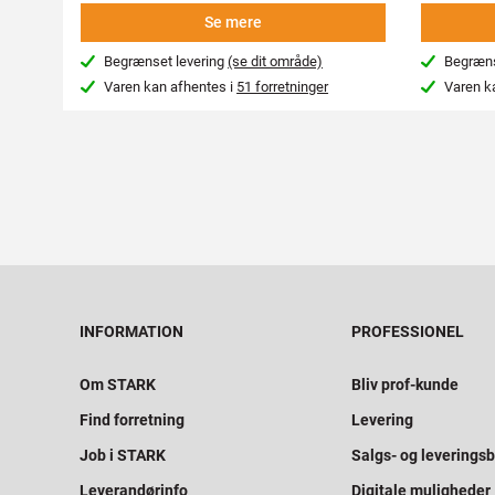
Se mere
Begrænset levering
(se dit område)
Begræns
Varen kan afhentes i
51 forretninger
Varen k
INFORMATION
PROFESSIONEL
Om STARK
Bliv prof-kunde
Find forretning
Levering
Job i STARK
Salgs- og leveringsb
Leverandørinfo
Digitale muligheder