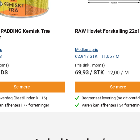
 PADDING Kemisk Træ
RAW Høvlet Forskalling 22
r
s
Medlemspris
S
62,94 / STK
11,65 / M
 moms)
Pris (inkl. moms)
 DS
69,93 / STK
12,00 / M
Se mere
Se mere
erdag (Bestil inden kl. 16)
Begrænset levering
(se dit områd
an afhentes i
77 forretninger
Varen kan afhentes i
34 forretnin