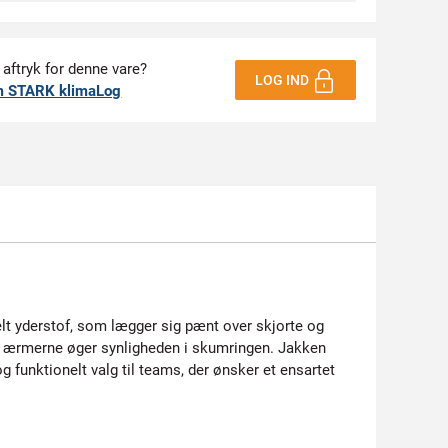
 aftryk for denne vare?
LOG IND
m STARK klimaLog
elt yderstof, som lægger sig pænt over skjorte og
på ærmerne øger synligheden i skumringen. Jakken
 funktionelt valg til teams, der ønsker et ensartet