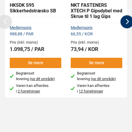
HKSDK S95
NKT FASTENERS
Sikkerhedstræsko SB
XTECH P Gipsdybel med
Skrue til 1 lag Gips
Previous
N
Medlemspris
Medlemspris
988,88 / PAR
66,55 / KOR
Pris (inkl. moms)
Pris (inkl. moms)
1.098,75 / PAR
73,94 / KOR
Se mere
Se mere
Begrænset
Begrænset
levering
(se dit område)
levering
(se dit område)
Varen kan afhentes
Varen kan afhentes
i
2 forretninger
i
12 forretninger