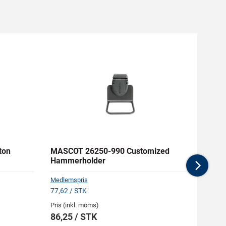
ton
MASCOT 26250-990 Customized
MASC
Hammerholder
Hånd
Nex
Medlemspris
Medlem
77,62 / STK
392,63
Pris (inkl. moms)
Pris (i
86,25 / STK
436,