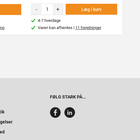
-
+
-
Læg i kurv
4-7 hverdage
Næs
ing
Varen kan afhentes i
11 forretninger
Var
FØLG STARK PÅ...
tik
gelser
hed