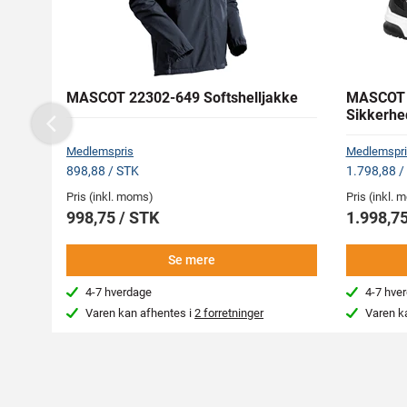
MASCOT 22302-649 Softshelljakke
MASCOT 
Sikkerhe
Previous
Medlemspris
Medlemspri
898,88 / STK
1.798,88 /
Pris (inkl. moms)
Pris (inkl.
998,75 / STK
1.998,75
Se mere
4-7 hverdage
4-7 hve
Varen kan afhentes i
2 forretninger
Varen k