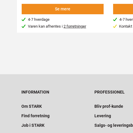
Se mere
4-7 hverdage
4-7 hve
Varen kan afhentes i
2 forretninger
Kontakt 
INFORMATION
PROFESSIONEL
Om STARK
Bliv prof-kunde
Find forretning
Levering
Job i STARK
Salgs- og leveringsb