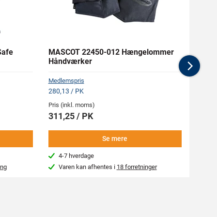
Safe
MASCOT 22450-012 Hængelommer
MASC
Håndværker
Buks
Nex
Medlemspris
Medlem
280,13 / PK
1.461,
Pris (inkl. moms)
Pris (i
311,25 / PK
1.62
Se mere
4-7 hverdage
4-7
ing
Varen kan afhentes i
18 forretninger
Kon