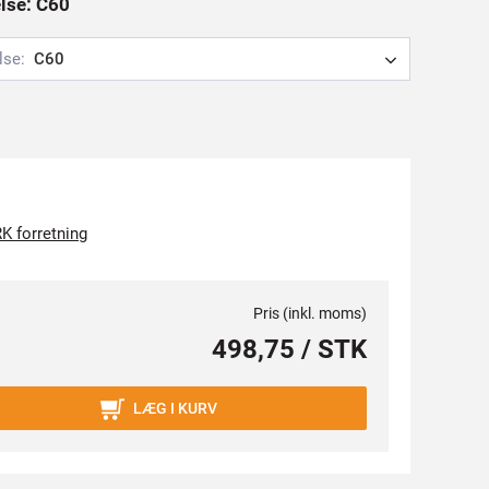
else: C60
lse:
C60
K forretning
Pris (inkl. moms)
498,75 / STK
LÆG I KURV