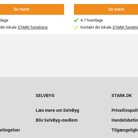
Se mere
Se mere
rdage
4-7 hverdage
din lokale
STARK forretning
Kontakt din lokale
STARK forretn
SELVBYG
STARK.DK
Læs mere om SelvByg
Privatlivspoli
Bliv SelvByg-medlem
Handelsbetin
etingelser
Tilgængelig