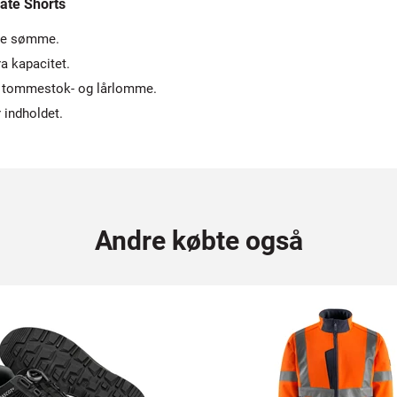
ate Shorts
lte sømme.
ra kapacitet.
, tommestok- og lårlomme.
 indholdet.
Andre købte også