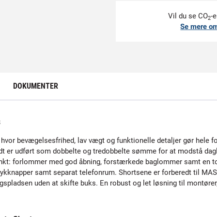
Vil du se CO
-e
2
Se mere o
DOKUMENTER
s
 hvor bevægelsesfrihed, lav vægt og funktionelle detaljer gør hele fo
dt er udført som dobbelte og tredobbelte sømme for at modstå dagli
kt: forlommer med god åbning, forstærkede baglommer samt en t
rykknapper samt separat telefonrum. Shortsene er forberedt til M
gspladsen uden at skifte buks. En robust og let løsning til montøre