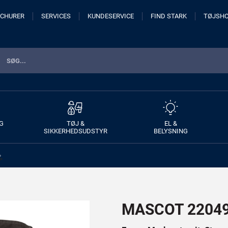
CHURER
SERVICES
KUNDESERVICE
FIND STARK
TØJSH
G
TØJ &
EL &
SIKKERHEDSUDSTYR
BELYSNING
>
MASCOT 22049-