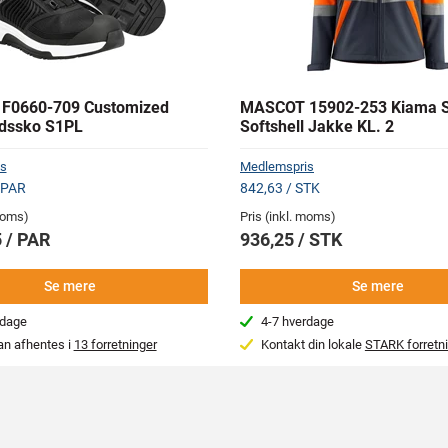
F0660-709 Customized
MASCOT 15902-253 Kiama 
dssko S1PL
Softshell Jakke KL. 2
s
Medlemspris
 PAR
842,63 / STK
 moms)
Pris (inkl. moms)
 / PAR
936,25 / STK
Se mere
Se mere
rdage
4-7 hverdage
an afhentes i
13 forretninger
Kontakt din lokale
STARK forretn