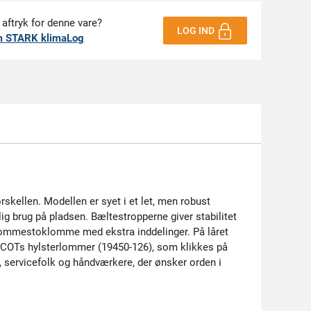
 aftryk for denne vare?
LOG IND
m STARK klimaLog
rskellen. Modellen er syet i et let, men robust
g brug på pladsen. Bæltestropperne giver stabilitet
ommestoklomme med ekstra inddelinger. På låret
ASCOTs hylsterlommer (19450-126), som klikkes på
r, servicefolk og håndværkere, der ønsker orden i