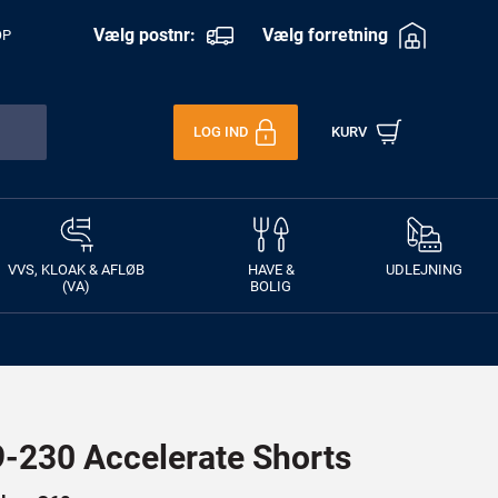
Vælg postnr:
Vælg forretning
OP
LOG IND
KURV
VVS, KLOAK & AFLØB
HAVE &
UDLEJNING
(VA)
BOLIG
230 Accelerate Shorts