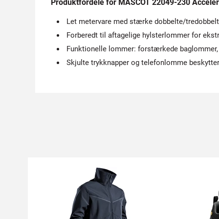
Produktfordele for MASCOT 22049-230 Acceler
Let metervare med stærke dobbelte/tredobbe
Forberedt til aftagelige hylsterlommer for ekst
Funktionelle lommer: forstærkede baglommer
Skjulte trykknapper og telefonlomme beskytter