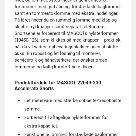
livet, og lommeopsætningen er gennemtænkt:
forlommer med god åbning, forstærkede baglommer
samt en tommestoklomme med ekstra inddelinger.
På låret finder du en rummelig lomme med klap og
skjulte trykknapper samt separat telefonrum.
Shortsene er forberedt til MASCOTs hylsterlommer
(19450-126), som klikkes på med knapper – praktisk,
når du vil variere opbevaringspladsen uden at skifte
buks. En robust og let løsning til montører,
servicefolk og håndværkere, der ønsker orden i
lommerne og kølig komfort hele dagen.
Produktfordele for MASCOT 22049-230
Accelerate Shorts
Let metervare med stærke dobbelte/tredobbelte
sømme.
Forberedt til aftagelige hylsterlommer for
ekstra kapacitet.
Funktionelle lommer: forstærkede baglommer,