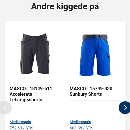
Andre kiggede på
MASCOT 18149-511
MASCOT 15749-330
Accelerate
Sunbury Shorts
Letvægtsshorts
Previous
N
Medlemspris
Medlemspris
752,63 / STK
403,88 / STK