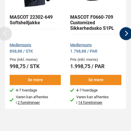
MASCOT 22302-649
MASCOT F0660-709
Softshelljakke
Customized
Sikkerhedssko S1PL
Previous
N
Medlemspris
Medlemspris
898,88 / STK
1.798,88 / PAR
Pris (inkl. moms)
Pris (inkl. moms)
998,75 / STK
1.998,75 / PAR
Se mere
Se mere
4-7 hverdage
4-7 hverdage
Varen kan afhentes
Varen kan afhentes
i
2 forretninger
i
14 forretninger