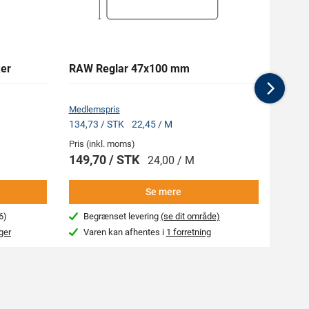
er
RAW Reglar 47x100 mm
ENGE
Hånd
Nex
Medlemspris
Medlem
134,73 / STK
22,45 / M
724,50
Pris (inkl. moms)
Pris (i
149,70 / STK
805,
24,00 / M
Se mere
6)
Begrænset levering
(se dit område)
Beg
ger
Varen kan afhentes i
1 forretning
Var