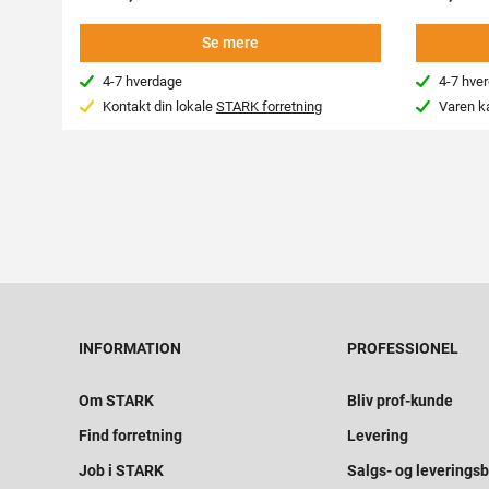
Se mere
4-7 hverdage
4-7 hve
Kontakt din lokale
STARK forretning
Varen k
INFORMATION
PROFESSIONEL
Om STARK
Bliv prof-kunde
Find forretning
Levering
Job i STARK
Salgs- og leveringsb