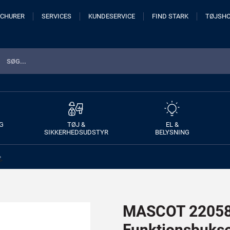
CHURER
SERVICES
KUNDESERVICE
FIND STARK
TØJSH
G
TØJ &
EL &
SIKKERHEDSUDSTYR
BELYSNING
>
MASCOT 22058
Funktionsbuks