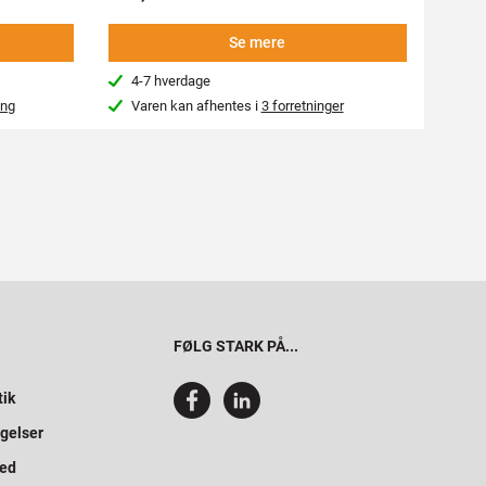
Se mere
4-7 hverdage
4-7
ing
Varen kan afhentes i
3 forretninger
Kon
FØLG STARK PÅ...
tik
gelser
hed