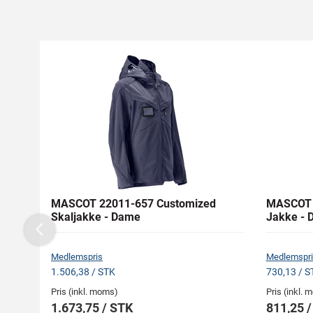
MASCOT 22011-657 Customized
MASCOT 
Skaljakke - Dame
Jakke - 
Previous
Medlemspris
Medlemspri
1.506,38 / STK
730,13 / S
Pris (inkl. moms)
Pris (inkl.
1.673,75 / STK
811,25 