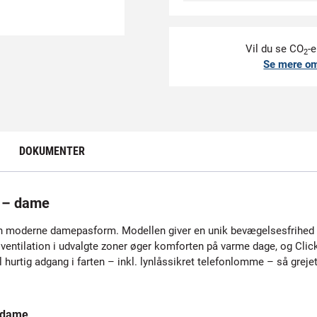
Vil du se CO
-e
2
Se mere o
DOKUMENTER
 – dame
t en moderne damepasform. Modellen giver en unik bevægelsesfrihed 
 ventilation i udvalgte zoner øger komforten på varme dage, og Click
rtig adgang i farten – inkl. lynlåssikret telefonlomme – så grejet l
 dame