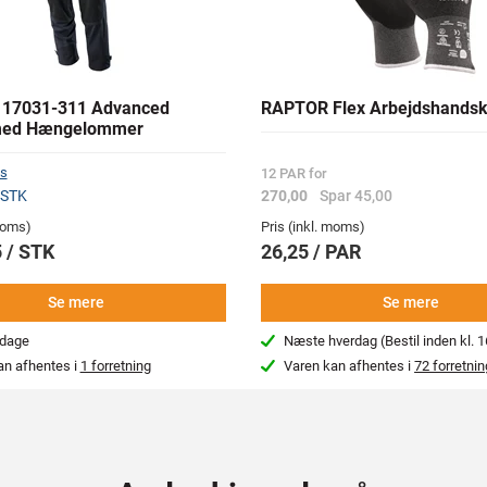
17031-311 Advanced
RAPTOR Flex Arbejdshandsk
med Hængelommer
s
12 PAR for
 STK
270,00
Spar 45,00
 moms)
Pris (inkl. moms)
 / STK
26,25 / PAR
Se mere
Se mere
rdage
Næste hverdag (Bestil inden kl. 1
an afhentes i
1 forretning
Varen kan afhentes i
72 forretnin