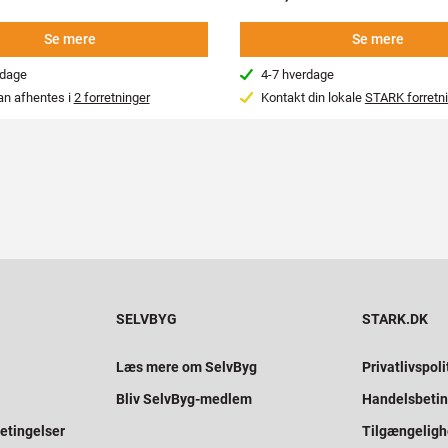
Se mere
Se mere
rdage
4-7 hverdage
an afhentes i
2 forretninger
Kontakt din lokale
STARK forretn
SELVBYG
STARK.DK
Læs mere om SelvByg
Privatlivspoli
Bliv SelvByg-medlem
Handelsbetin
etingelser
Tilgængelig