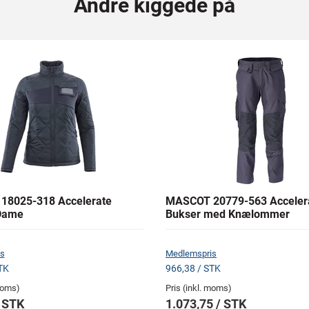
Andre kiggede på
18025-318 Accelerate
MASCOT 20779-563 Acceler
Dame
Bukser med Knælommer
s
Medlemspris
TK
966,38 / STK
 moms)
Pris (inkl. moms)
/ STK
1.073,75 / STK