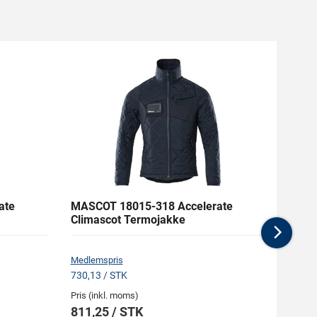
ate
MASCOT 18015-318 Accelerate
MASC
Climascot Termojakke
Funkt
Nex
Medlemspris
Medlem
730,13 / STK
966,38
Pris (inkl. moms)
Pris (i
811,25 / STK
1.07