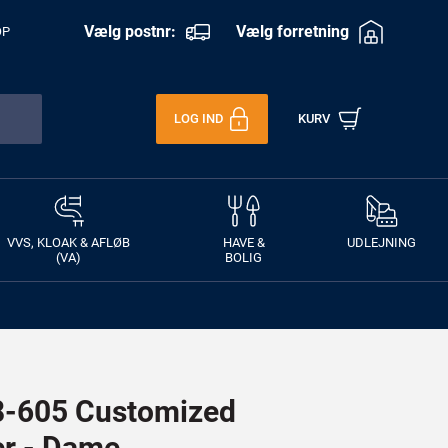
Vælg postnr:
Vælg forretning
OP
LOG IND
KURV
VVS, KLOAK & AFLØB
HAVE &
UDLEJNING
(VA)
BOLIG
-605 Customized
er - Dame