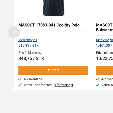
MASCOT 17083-941 Cooldry Polo
MASCOT 
Bukser 
Previous
Medlemspris
Medlemspri
313,88 / STK
1.461,38 /
Pris (inkl. moms)
Pris (inkl.
348,75 / STK
1.623,75
Se mere
4-7 hverdage
4-7 hve
Varen kan afhentes i
9 forretninger
Varen k