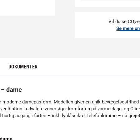
Vil du se CO
-e
2
Se mere o
DOKUMENTER
 – dame
t en moderne damepasform. Modellen giver en unik bevægelsesfrihed 
 ventilation i udvalgte zoner øger komforten på varme dage, og Click
rtig adgang i farten – inkl. lynlåssikret telefonlomme – så grejet l
 dame