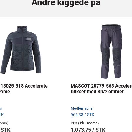
Andre kiggede på
18025-318 Accelerate
MASCOT 20779-563 Acceler
Dame
Bukser med Knælommer
s
Medlemspris
TK
966,38 / STK
 moms)
Pris (inkl. moms)
/ STK
1.073,75 / STK