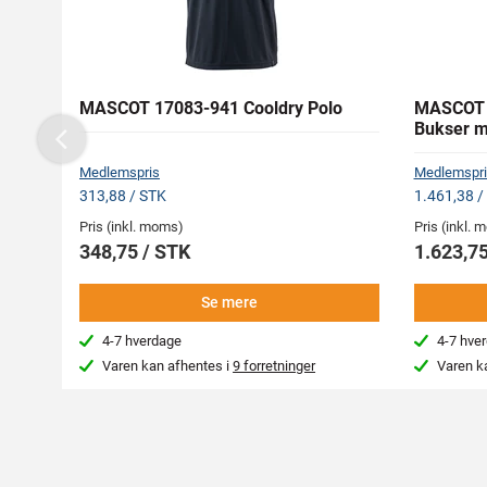
MASCOT 17083-941 Cooldry Polo
MASCOT 
Bukser 
Previous
Medlemspris
Medlemspri
313,88 / STK
1.461,38 /
Pris (inkl. moms)
Pris (inkl.
348,75 / STK
1.623,75
Se mere
4-7 hverdage
4-7 hve
Varen kan afhentes i
9 forretninger
Varen k