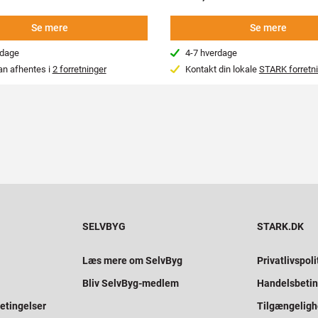
Se mere
Se mere
rdage
4-7 hverdage
an afhentes i
2 forretninger
Kontakt din lokale
STARK forretn
SELVBYG
STARK.DK
Læs mere om SelvByg
Privatlivspoli
Bliv SelvByg-medlem
Handelsbetin
etingelser
Tilgængelig