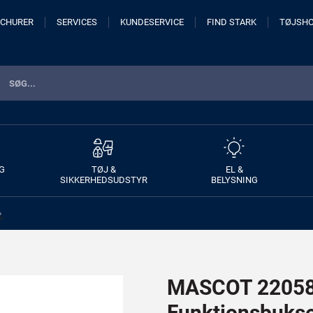
CHURER
SERVICES
KUNDESERVICE
FIND STARK
TØJSH
G
TØJ &
EL &
SIKKERHEDSUDSTYR
BELYSNING
>
MASCOT 22058
Funktionsbuks