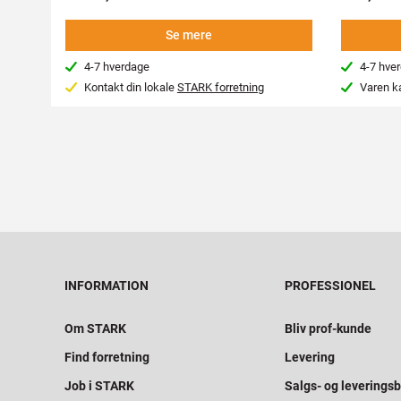
Se mere
4-7 hverdage
4-7 hve
Kontakt din lokale
STARK forretning
Varen k
INFORMATION
PROFESSIONEL
Om STARK
Bliv prof-kunde
Find forretning
Levering
Job i STARK
Salgs- og leveringsb