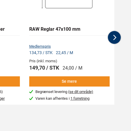
er
RAW Reglar 47x100 mm
ENGE
Hånd
Nex
Medlemspris
Medlem
134,73 / STK
22,45 / M
724,50
Pris (inkl. moms)
Pris (i
149,70 / STK
805,
24,00 / M
Se mere
6)
Begrænset levering
(se dit område)
Beg
ger
Varen kan afhentes i
1 forretning
Var