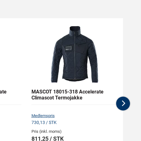
ate
MASCOT 18015-318 Accelerate
MASC
Climascot Termojakke
Funkt
Nex
Medlemspris
Medlem
730,13 / STK
966,38
Pris (inkl. moms)
Pris (i
811,25 / STK
1.07