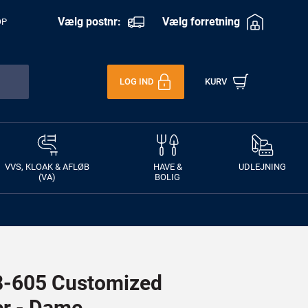
Vælg postnr:
Vælg forretning
OP
LOG IND
KURV
VVS, KLOAK & AFLØB
HAVE &
UDLEJNING
(VA)
BOLIG
-605 Customized
er - Dame