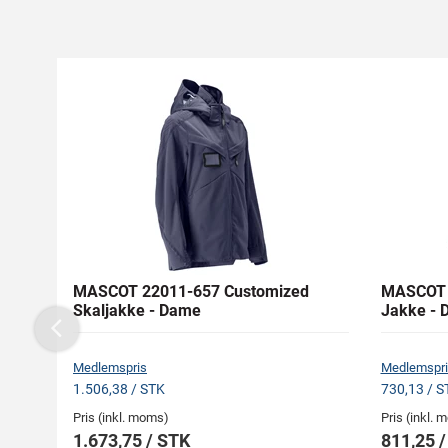
MASCOT 22011-657 Customized
MASCOT 
Skaljakke - Dame
Jakke - 
Previous
Medlemspris
Medlemspri
1.506,38 / STK
730,13 / S
Pris (inkl. moms)
Pris (inkl.
1.673,75 / STK
811,25 