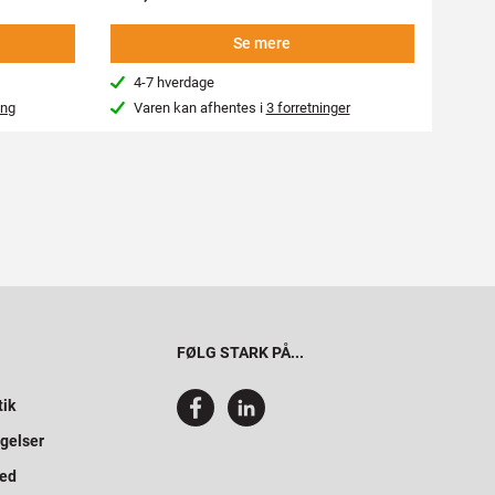
Se mere
4-7 hverdage
4-7
ing
Varen kan afhentes i
3 forretninger
Kon
FØLG STARK PÅ...
tik
gelser
hed