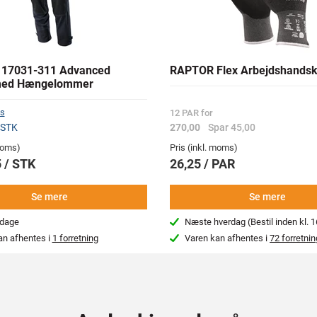
17031-311 Advanced
RAPTOR Flex Arbejdshandsk
med Hængelommer
s
12 PAR for
 STK
270,00
Spar 45,00
 moms)
Pris (inkl. moms)
 / STK
26,25 / PAR
Se mere
Se mere
rdage
Næste hverdag (Bestil inden kl. 1
an afhentes i
1 forretning
Varen kan afhentes i
72 forretnin