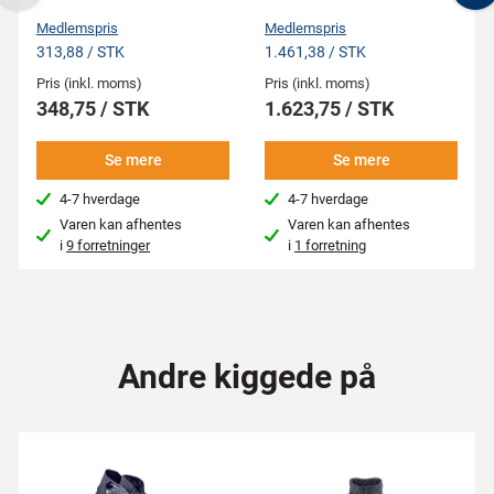
Previous
N
Medlemspris
Medlemspris
313,88 / STK
1.461,38 / STK
Pris (inkl. moms)
Pris (inkl. moms)
348,75 / STK
1.623,75 / STK
Se mere
Se mere
4-7 hverdage
4-7 hverdage
Varen kan afhentes
Varen kan afhentes
i
9 forretninger
i
1 forretning
Andre kiggede på