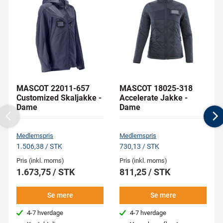
MASCOT 22011-657
MASCOT 18025-318
Customized Skaljakke -
Accelerate Jakke -
Dame
Dame
Previous
N
Medlemspris
Medlemspris
1.506,38 / STK
730,13 / STK
Pris (inkl. moms)
Pris (inkl. moms)
1.673,75 / STK
811,25 / STK
Se mere
Se mere
4-7 hverdage
4-7 hverdage