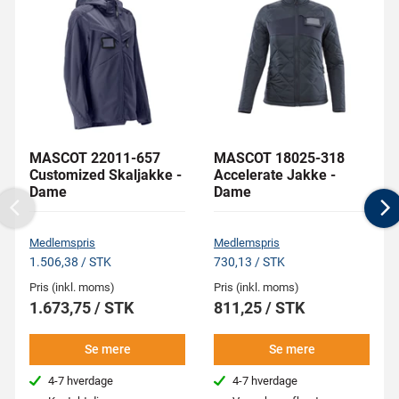
MASCOT 22011-657
MASCOT 18025-318
Customized Skaljakke -
Accelerate Jakke -
Dame
Dame
Previous
N
Medlemspris
Medlemspris
1.506,38 / STK
730,13 / STK
Pris (inkl. moms)
Pris (inkl. moms)
1.673,75 / STK
811,25 / STK
Se mere
Se mere
4-7 hverdage
4-7 hverdage