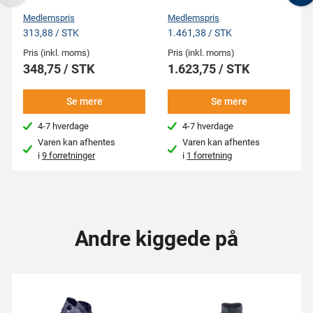
Previous
N
Medlemspris
Medlemspris
313,88 / STK
1.461,38 / STK
Pris (inkl. moms)
Pris (inkl. moms)
348,75 / STK
1.623,75 / STK
Se mere
Se mere
4-7 hverdage
4-7 hverdage
Varen kan afhentes
Varen kan afhentes
i
9 forretninger
i
1 forretning
Andre kiggede på