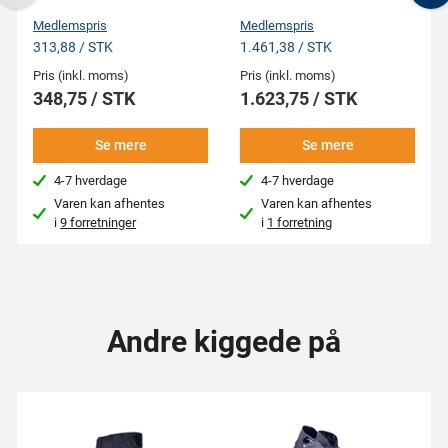
Previous
N
Medlemspris
Medlemspris
313,88 / STK
1.461,38 / STK
Pris (inkl. moms)
Pris (inkl. moms)
348,75 / STK
1.623,75 / STK
Se mere
Se mere
4-7 hverdage
4-7 hverdage
Varen kan afhentes
Varen kan afhentes
i
9 forretninger
i
1 forretning
Andre kiggede på