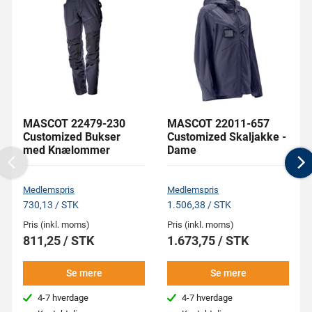
MASCOT 22479-230
MASCOT 22011-657
Customized Bukser
Customized Skaljakke -
med Knælommer
Dame
Previous
N
Medlemspris
Medlemspris
730,13 / STK
1.506,38 / STK
Pris (inkl. moms)
Pris (inkl. moms)
811,25 / STK
1.673,75 / STK
Se mere
Se mere
4-7 hverdage
4-7 hverdage