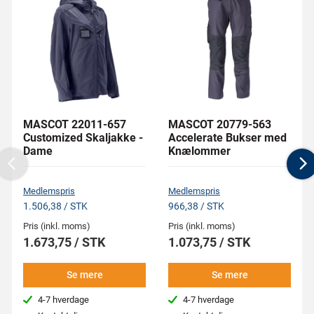
MASCOT 22011-657
MASCOT 20779-563
Customized Skaljakke -
Accelerate Bukser med
Dame
Knælommer
Previous
N
Medlemspris
Medlemspris
1.506,38 / STK
966,38 / STK
Pris (inkl. moms)
Pris (inkl. moms)
1.673,75 / STK
1.073,75 / STK
Se mere
Se mere
4-7 hverdage
4-7 hverdage