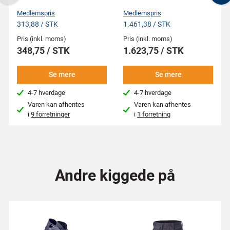
Previous
N
Medlemspris
Medlemspris
313,88 / STK
1.461,38 / STK
Pris (inkl. moms)
Pris (inkl. moms)
348,75 / STK
1.623,75 / STK
Se mere
Se mere
4-7 hverdage
4-7 hverdage
Varen kan afhentes
Varen kan afhentes
i
9 forretninger
i
1 forretning
Andre kiggede på