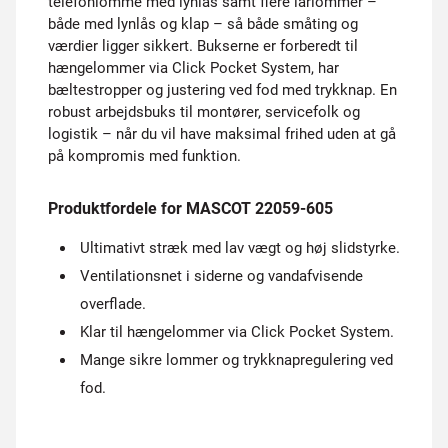
telefonlomme med lynlås samt flere lårlommer –
både med lynlås og klap – så både småting og
værdier ligger sikkert. Bukserne er forberedt til
hængelommer via Click Pocket System, har
bæltestropper og justering ved fod med trykknap. En
robust arbejdsbuks til montører, servicefolk og
logistik – når du vil have maksimal frihed uden at gå
på kompromis med funktion.
Produktfordele for MASCOT 22059-605
Ultimativt stræk med lav vægt og høj slidstyrke.
Ventilationsnet i siderne og vandafvisende
overflade.
Klar til hængelommer via Click Pocket System.
Mange sikre lommer og trykknapregulering ved
fod.