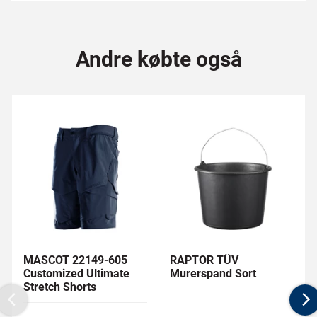
Andre købte også
MASCOT 22149-605
RAPTOR TÜV
Customized Ultimate
Murerspand Sort
Stretch Shorts
Previous
N