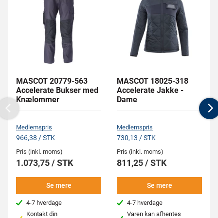
MASCOT 20779-563
MASCOT 18025-318
Accelerate Bukser med
Accelerate Jakke -
Knælommer
Dame
Previous
N
Medlemspris
Medlemspris
966,38 / STK
730,13 / STK
Pris (inkl. moms)
Pris (inkl. moms)
1.073,75 / STK
811,25 / STK
Se mere
Se mere
4-7 hverdage
4-7 hverdage
Kontakt din
Varen kan afhentes