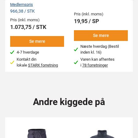
Medlemspris
966,38 / STK
Pris (inkl. moms)
Pris (inkl. moms)
19,95 / SP
1.073,75 / STK
Se mere
Se mere
Næste hverdag (Bestil
4-7 hverdage
inden kl. 16)
Kontakt din
Varen kan afhentes
lokale
STARK forretning
i
78 forretninger
Andre kiggede på