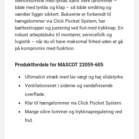
telefonlomme med lynlås samt flere lårlommer –
både med lynlås og klap – så både småting og
værdier ligger sikkert. Bukserne er forberedt til
hængelommer via Click Pocket System, har
bæltestropper og justering ved fod med trykknap. En
robust arbejdsbuks til montører, servicefolk og
logistik – når du vil have maksimal frihed uden at gå
på kompromis med funktion.
Produktfordele for MASCOT 22059-605
Ultimativt stræk med lav vægt og høj slidstyrke.
Ventilationsnet i siderne og vandafvisende
overflade.
Klar til hængelommer via Click Pocket System.
Mange sikre lommer og trykknapregulering ved
fod.