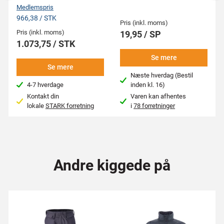
Medlemspris
966,38 / STK
Pris (inkl. moms)
Pris (inkl. moms)
19,95 / SP
1.073,75 / STK
Se mere
Se mere
Næste hverdag (Bestil
4-7 hverdage
inden kl. 16)
Kontakt din
Varen kan afhentes
lokale
STARK forretning
i
78 forretninger
Andre kiggede på