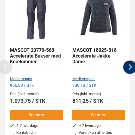
MASCOT 20779-563
MASCOT 18025-318
Accelerate Bukser med
Accelerate Jakke -
Knælommer
Dame
Previous
N
Medlemspris
Medlemspris
966,38 / STK
730,13 / STK
Pris (inkl. moms)
Pris (inkl. moms)
1.073,75 / STK
811,25 / STK
Se mere
Se mere
4-7 hverdage
4-7 hverdage
Kontakt din
Varen kan afhentes