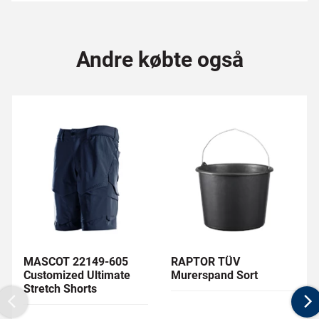
Andre købte også
MASCOT 22149-605
RAPTOR TÜV
Customized Ultimate
Murerspand Sort
Stretch Shorts
Previous
N