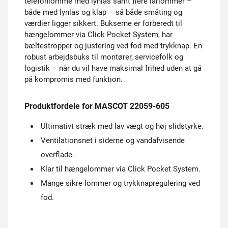
telefonlomme med lynlås samt flere lårlommer –
både med lynlås og klap – så både småting og
værdier ligger sikkert. Bukserne er forberedt til
hængelommer via Click Pocket System, har
bæltestropper og justering ved fod med trykknap. En
robust arbejdsbuks til montører, servicefolk og
logistik – når du vil have maksimal frihed uden at gå
på kompromis med funktion.
Produktfordele for MASCOT 22059-605
Ultimativt stræk med lav vægt og høj slidstyrke.
Ventilationsnet i siderne og vandafvisende
overflade.
Klar til hængelommer via Click Pocket System.
Mange sikre lommer og trykknapregulering ved
fod.