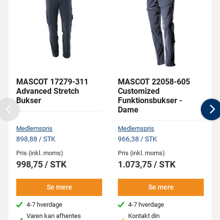
MASCOT 17279-311
MASCOT 22058-605
Advanced Stretch
Customized
Bukser
Funktionsbukser -
Dame
Previous
N
Medlemspris
Medlemspris
898,88 / STK
966,38 / STK
Pris (inkl. moms)
Pris (inkl. moms)
998,75 / STK
1.073,75 / STK
Se mere
Se mere
4-7 hverdage
4-7 hverdage
Varen kan afhentes
Kontakt din