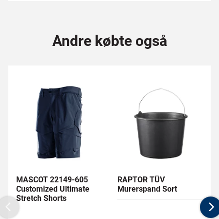
Andre købte også
MASCOT 22149-605
RAPTOR TÜV
Customized Ultimate
Murerspand Sort
Stretch Shorts
Previous
N