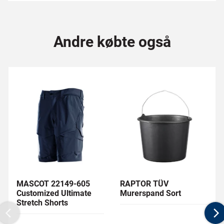
Andre købte også
MASCOT 22149-605
RAPTOR TÜV
Customized Ultimate
Murerspand Sort
Stretch Shorts
Previous
N