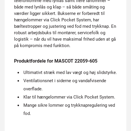
telefonlomme med lynlås samt flere lårlommer –
både med lynlås og klap – så både småting og
værdier ligger sikkert. Bukserne er forberedt til
hængelommer via Click Pocket System, har
bæltestropper og justering ved fod med trykknap. En
robust arbejdsbuks til montører, servicefolk og
logistik – når du vil have maksimal frihed uden at gå
på kompromis med funktion.
Produktfordele for MASCOT 22059-605
Ultimativt stræk med lav vægt og høj slidstyrke.
Ventilationsnet i siderne og vandafvisende
overflade.
Klar til hængelommer via Click Pocket System.
Mange sikre lommer og trykknapregulering ved
fod.