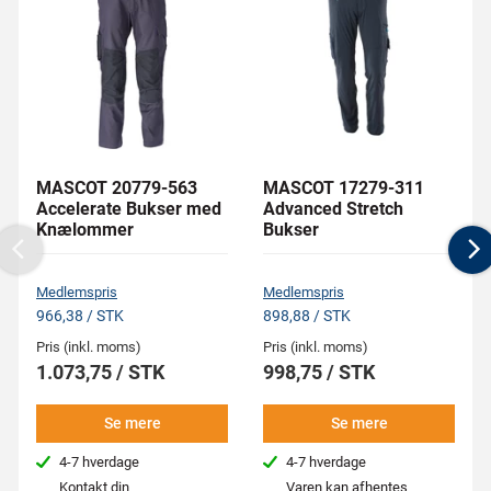
MASCOT 20779-563
MASCOT 17279-311
Accelerate Bukser med
Advanced Stretch
Knælommer
Bukser
Previous
N
Medlemspris
Medlemspris
966,38 / STK
898,88 / STK
Pris (inkl. moms)
Pris (inkl. moms)
1.073,75 / STK
998,75 / STK
Se mere
Se mere
4-7 hverdage
4-7 hverdage
Kontakt din
Varen kan afhentes