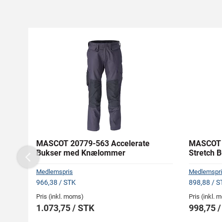
MASCOT 20779-563 Accelerate
MASCOT 
Bukser med Knælommer
Stretch 
Previous
Medlemspris
Medlemspri
966,38 / STK
898,88 / S
Pris (inkl. moms)
Pris (inkl.
1.073,75 / STK
998,75 