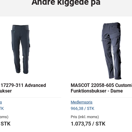
Andre kiggede på
17279-311 Advanced
MASCOT 22058-605 Custom
Bukser
Funktionsbukser - Dame
s
Medlemspris
TK
966,38 / STK
 moms)
Pris (inkl. moms)
/ STK
1.073,75 / STK