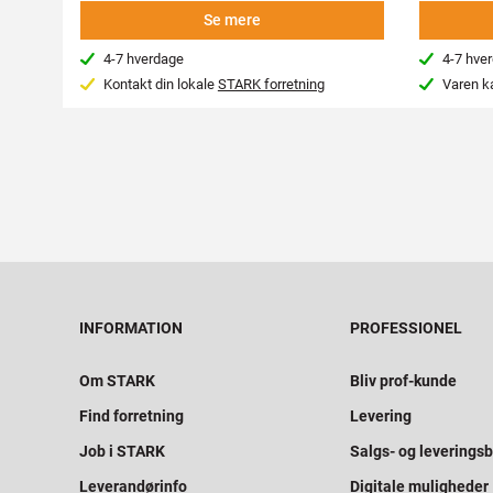
Se mere
4-7 hverdage
4-7 hve
Kontakt din lokale
STARK forretning
Varen k
INFORMATION
PROFESSIONEL
Om STARK
Bliv prof-kunde
Find forretning
Levering
Job i STARK
Salgs- og leveringsb
Leverandørinfo
Digitale muligheder