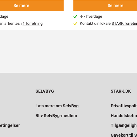
Se mere
Se mere
rdage
4-7 hverdage
an afhentes i
1 forretning
Kontakt din lokale
STARK forretn
SELVBYG
STARK.DK
Læs mere om SelvByg
Privatlivspoli
Bliv SelvByg-medlem
Handelsbetin
etingelser
Tilgængelig
Gavekort til