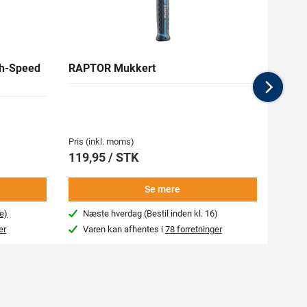
h-Speed
RAPTOR Mukkert
RAW 
Nex
Medlem
134,7
Pris (inkl. moms)
Pris (i
119,95 / STK
149,
Se mere
e)
Næste hverdag (Bestil inden kl. 16)
Beg
er
Varen kan afhentes i
78 forretninger
Var