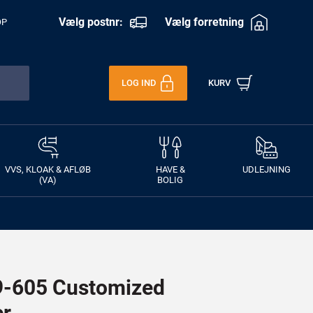
Vælg postnr:
Vælg forretning
OP
LOG IND
KURV
VVS, KLOAK & AFLØB
HAVE &
UDLEJNING
(VA)
BOLIG
-605 Customized
er