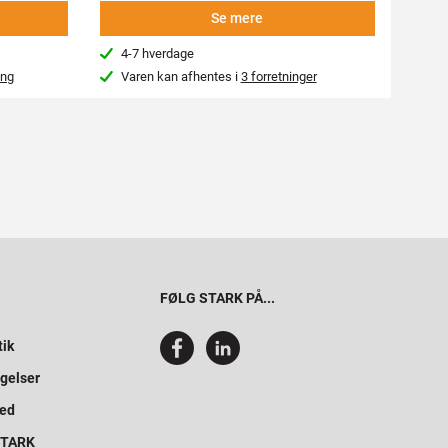
-
Se mere
4-7 hverdage
Næs
ing
Varen kan afhentes i
3 forretninger
Var
FØLG STARK PÅ...
tik
gelser
hed
 STARK