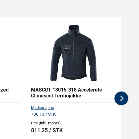
ized
MASCOT 18015-318 Accelerate
RAPT
Climascot Termojakke
Short
Nex
Medlemspris
730,13 / STK
Pris (i
Pris (inkl. moms)
93,7
811,25 / STK