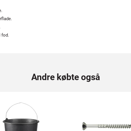
e.
rflade.
.
 fod.
Andre købte også