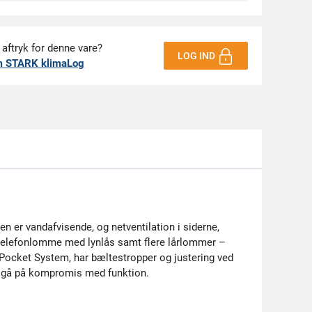
 aftryk for denne vare?
LOG IND
m STARK klimaLog
en er vandafvisende, og netventilation i siderne,
telefonlomme med lynlås samt flere lårlommer –
 Pocket System, har bæltestropper og justering ved
at gå på kompromis med funktion.