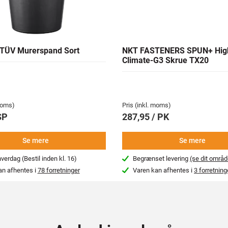
TÜV Murerspand Sort
NKT FASTENERS SPUN+ Hig
Climate-G3 Skrue TX20
 moms)
Pris (inkl. moms)
SP
287,95 / PK
Se mere
Se mere
erdag (Bestil inden kl. 16)
Begrænset levering
(se dit områd
an afhentes i
78 forretninger
Varen kan afhentes i
3 forretning