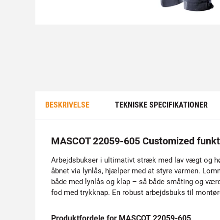
BESKRIVELSE
TEKNISKE SPECIFIKATIONER
MASCOT 22059-605 Customized funkt
Arbejdsbukser i ultimativt stræk med lav vægt og høj
åbnet via lynlås, hjælper med at styre varmen. L
både med lynlås og klap – så både småting og værdi
fod med trykknap. En robust arbejdsbuks til montør
Produktfordele for MASCOT 22059-605