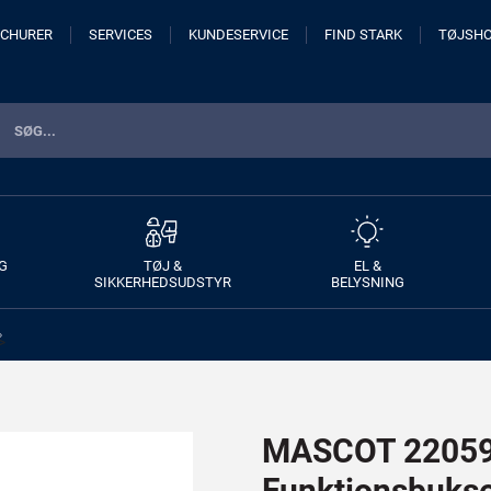
CHURER
SERVICES
KUNDESERVICE
FIND STARK
TØJSH
G
TØJ &
EL &
SIKKERHEDSUDSTYR
BELYSNING
>
MASCOT 22059
Funktionsbuks