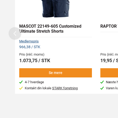
MASCOT 22149-605 Customized
RAPTOR 
Ultimate Stretch Shorts
Previous
Medlemspris
966,38 / STK
Pris (inkl. moms)
Pris (inkl.
1.073,75 / STK
19,95 / 
Se mere
4-7 hverdage
Næste hv
Kontakt din lokale
STARK forretning
Varen k