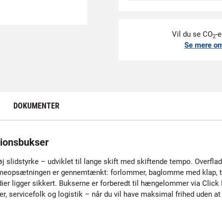
Vil du se CO
-e
2
Se mere o
DOKUMENTER
ionsbukser
 slidstyrke – udviklet til lange skift med skiftende tempo. Overflad
ommeopsætningen er gennemtænkt: forlommer, baglomme med klap, 
er ligger sikkert. Bukserne er forberedt til hængelommer via Click
er, servicefolk og logistik – når du vil have maksimal frihed uden 