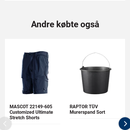
Andre købte også
MASCOT 22149-605
RAPTOR TÜV
Customized Ultimate
Murerspand Sort
Stretch Shorts
Previous
N