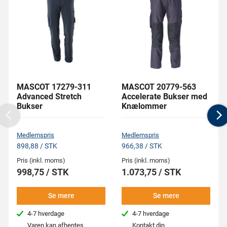
MASCOT 17279-311
MASCOT 20779-563
Advanced Stretch
Accelerate Bukser med
Bukser
Knælommer
Previous
N
Medlemspris
Medlemspris
898,88 / STK
966,38 / STK
Pris (inkl. moms)
Pris (inkl. moms)
998,75 / STK
1.073,75 / STK
Se mere
Se mere
4-7 hverdage
4-7 hverdage
Varen kan afhentes
Kontakt din