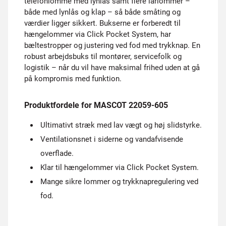
telefonlomme med lynlås samt flere lårlommer –
både med lynlås og klap – så både småting og
værdier ligger sikkert. Bukserne er forberedt til
hængelommer via Click Pocket System, har
bæltestropper og justering ved fod med trykknap. En
robust arbejdsbuks til montører, servicefolk og
logistik – når du vil have maksimal frihed uden at gå
på kompromis med funktion.
Produktfordele for MASCOT 22059-605
Ultimativt stræk med lav vægt og høj slidstyrke.
Ventilationsnet i siderne og vandafvisende
overflade.
Klar til hængelommer via Click Pocket System.
Mange sikre lommer og trykknapregulering ved
fod.