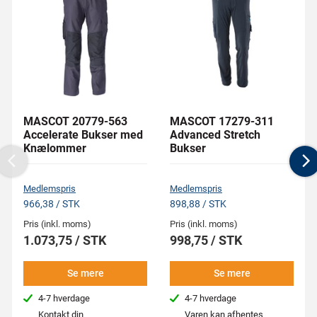
MASCOT 20779-563
MASCOT 17279-311
Accelerate Bukser med
Advanced Stretch
Knælommer
Bukser
Previous
N
Medlemspris
Medlemspris
966,38 / STK
898,88 / STK
Pris (inkl. moms)
Pris (inkl. moms)
1.073,75 / STK
998,75 / STK
Se mere
Se mere
4-7 hverdage
4-7 hverdage
Kontakt din
Varen kan afhentes