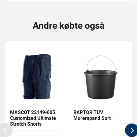
Andre købte også
MASCOT 22149-605
RAPTOR TÜV
Customized Ultimate
Murerspand Sort
Stretch Shorts
Previous
N