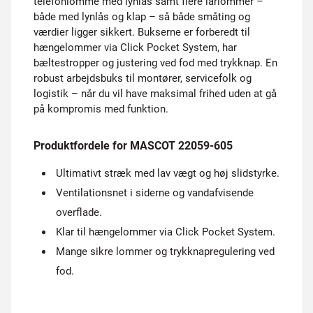
telefonlomme med lynlås samt flere lårlommer –
både med lynlås og klap – så både småting og
værdier ligger sikkert. Bukserne er forberedt til
hængelommer via Click Pocket System, har
bæltestropper og justering ved fod med trykknap. En
robust arbejdsbuks til montører, servicefolk og
logistik – når du vil have maksimal frihed uden at gå
på kompromis med funktion.
Produktfordele for MASCOT 22059-605
Ultimativt stræk med lav vægt og høj slidstyrke.
Ventilationsnet i siderne og vandafvisende
overflade.
Klar til hængelommer via Click Pocket System.
Mange sikre lommer og trykknapregulering ved
fod.