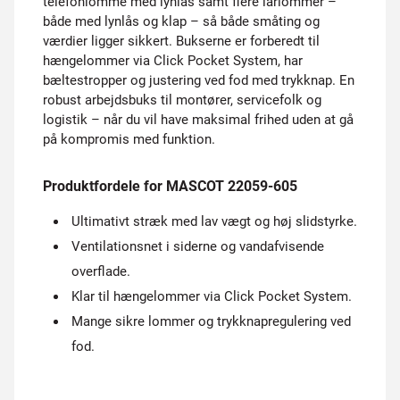
telefonlomme med lynlås samt flere lårlommer –
både med lynlås og klap – så både småting og
værdier ligger sikkert. Bukserne er forberedt til
hængelommer via Click Pocket System, har
bæltestropper og justering ved fod med trykknap. En
robust arbejdsbuks til montører, servicefolk og
logistik – når du vil have maksimal frihed uden at gå
på kompromis med funktion.
Produktfordele for MASCOT 22059-605
Ultimativt stræk med lav vægt og høj slidstyrke.
Ventilationsnet i siderne og vandafvisende
overflade.
Klar til hængelommer via Click Pocket System.
Mange sikre lommer og trykknapregulering ved
fod.