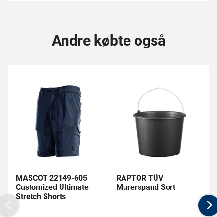
Andre købte også
MASCOT 22149-605
RAPTOR TÜV
Customized Ultimate
Murerspand Sort
Stretch Shorts
Previous
N