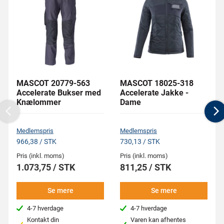
MASCOT 20779-563
MASCOT 18025-318
Accelerate Bukser med
Accelerate Jakke -
Knælommer
Dame
Previous
N
Medlemspris
Medlemspris
966,38 / STK
730,13 / STK
Pris (inkl. moms)
Pris (inkl. moms)
1.073,75 / STK
811,25 / STK
Se mere
Se mere
4-7 hverdage
4-7 hverdage
Kontakt din
Varen kan afhentes