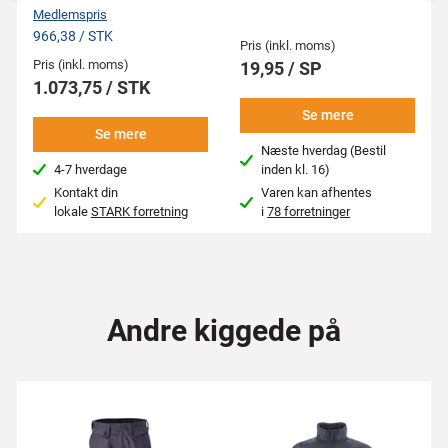
Medlemspris
966,38 / STK
Pris (inkl. moms)
Pris (inkl. moms)
19,95 / SP
1.073,75 / STK
Se mere
Se mere
Næste hverdag (Bestil
4-7 hverdage
inden kl. 16)
Kontakt din
Varen kan afhentes
lokale
STARK forretning
i
78 forretninger
Andre kiggede på