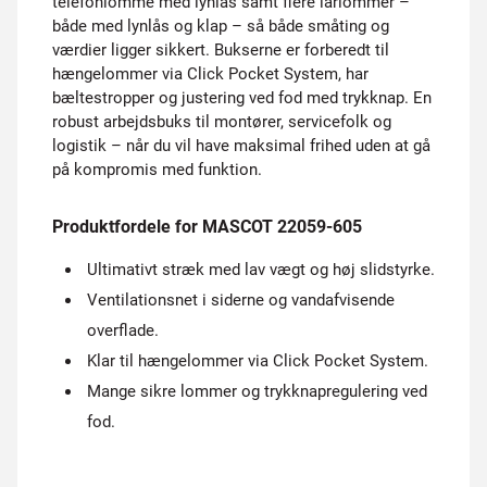
telefonlomme med lynlås samt flere lårlommer –
både med lynlås og klap – så både småting og
værdier ligger sikkert. Bukserne er forberedt til
hængelommer via Click Pocket System, har
bæltestropper og justering ved fod med trykknap. En
robust arbejdsbuks til montører, servicefolk og
logistik – når du vil have maksimal frihed uden at gå
på kompromis med funktion.
Produktfordele for MASCOT 22059-605
Ultimativt stræk med lav vægt og høj slidstyrke.
Ventilationsnet i siderne og vandafvisende
overflade.
Klar til hængelommer via Click Pocket System.
Mange sikre lommer og trykknapregulering ved
fod.