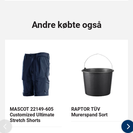
Andre købte også
MASCOT 22149-605
RAPTOR TÜV
Customized Ultimate
Murerspand Sort
Stretch Shorts
Previous
N