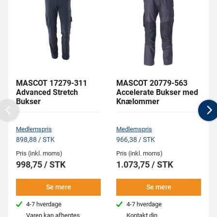
MASCOT 17279-311
MASCOT 20779-563
Advanced Stretch
Accelerate Bukser med
Bukser
Knælommer
Previous
N
Medlemspris
Medlemspris
898,88 / STK
966,38 / STK
Pris (inkl. moms)
Pris (inkl. moms)
998,75 / STK
1.073,75 / STK
Se mere
Se mere
4-7 hverdage
4-7 hverdage
Varen kan afhentes
Kontakt din