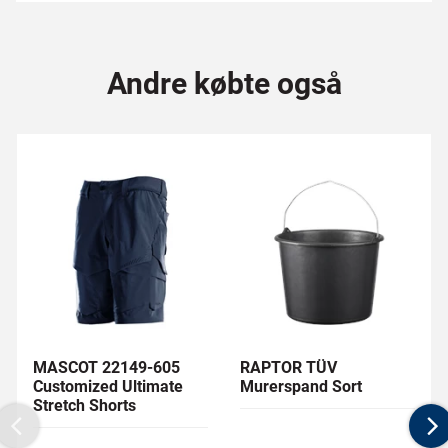
Andre købte også
MASCOT 22149-605
RAPTOR TÜV
Customized Ultimate
Murerspand Sort
Stretch Shorts
Previous
N