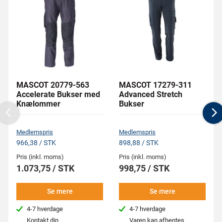
MASCOT 20779-563
MASCOT 17279-311
Accelerate Bukser med
Advanced Stretch
Knælommer
Bukser
Previous
N
Medlemspris
Medlemspris
966,38 / STK
898,88 / STK
Pris (inkl. moms)
Pris (inkl. moms)
1.073,75 / STK
998,75 / STK
Se mere
Se mere
4-7 hverdage
4-7 hverdage
Kontakt din
Varen kan afhentes