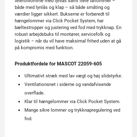
telefonlomme med lynlås samt flere lårlommer –
både med lynlås og klap – så både småting og
værdier ligger sikkert. Bukserne er forberedt til
hængelommer via Click Pocket System, har
bæltestropper og justering ved fod med trykknap. En
robust arbejdsbuks til montører, servicefolk og
logistik – når du vil have maksimal frihed uden at gå
på kompromis med funktion.
Produktfordele for MASCOT 22059-605
Ultimativt stræk med lav vægt og høj slidstyrke.
Ventilationsnet i siderne og vandafvisende
overflade.
Klar til hængelommer via Click Pocket System.
Mange sikre lommer og trykknapregulering ved
fod.