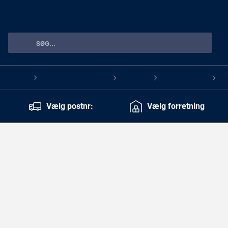
Forside
Tøj & sikkerhedsudstyr
Arbejdstøj
Bukser & shorts
>
>
>
>
Vælg postnr:
Vælg forretning
MASCOT 22059-605
Customized Funktionsbukser
Farve: Sort, Størrelse: C62 / 82
Farve:
Sort
Størrelse:
C62 / 82