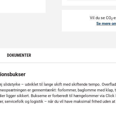
Vil du se CO
-e
2
Se mere o
DOKUMENTER
ionsbukser
 slidstyrke – udviklet til lange skift med skiftende tempo. Overflad
ommeopsætningen er gennemtænkt: forlommer, baglomme med klap, 
er ligger sikkert. Bukserne er forberedt til hængelommer via Click
er, servicefolk og logistik – når du vil have maksimal frihed uden 