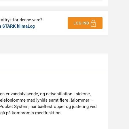
 aftryk for denne vare?
LOG IND
m STARK klimaLog
en er vandafvisende, og netventilation i siderne,
telefonlomme med lynlås samt flere lårlommer –
 Pocket System, har bæltestropper og justering ved
at gå på kompromis med funktion.