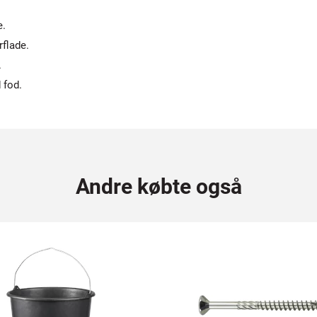
e.
rflade.
.
 fod.
Andre købte også