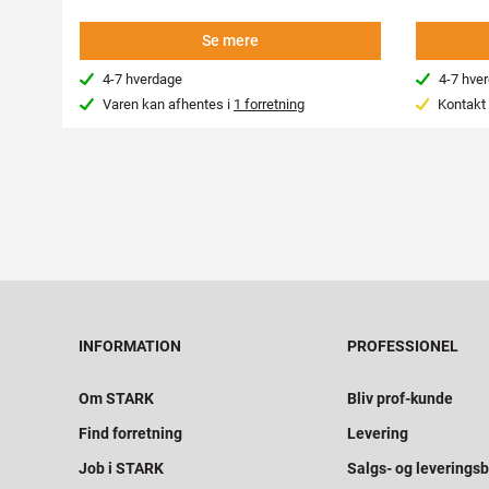
Se mere
4-7 hverdage
4-7 hve
Varen kan afhentes i
1 forretning
Kontakt 
INFORMATION
PROFESSIONEL
Om STARK
Bliv prof-kunde
Find forretning
Levering
Job i STARK
Salgs- og leveringsb