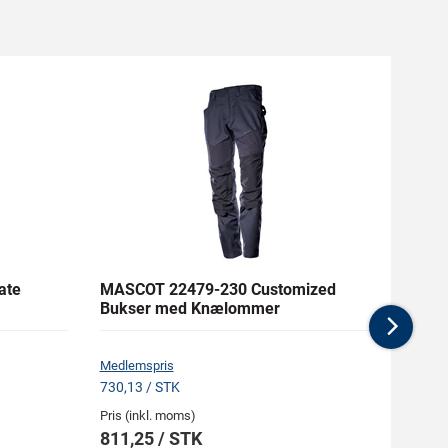
ate
MASCOT 22479-230 Customized
MASC
Bukser med Knælommer
Buks
Nex
Medlemspris
Medlem
730,13 / STK
1.720,
Pris (inkl. moms)
Pris (i
811,25 / STK
1.91