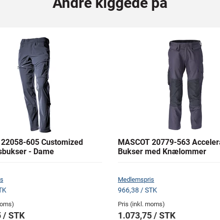
Andre kiggede på
22058-605 Customized
MASCOT 20779-563 Acceler
sbukser - Dame
Bukser med Knælommer
s
Medlemspris
TK
966,38 / STK
 moms)
Pris (inkl. moms)
 / STK
1.073,75 / STK