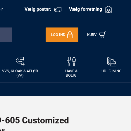
Vælg postnr:
Vælg forretning
OP
LOG IND
KURV
VVS, KLOAK & AFLØB
HAVE &
UDLEJNING
(VA)
BOLIG
-605 Customized
er