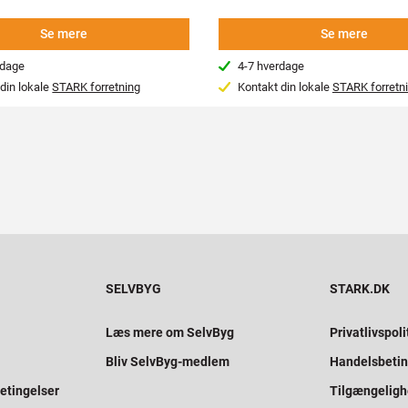
Se mere
Se mere
rdage
4-7 hverdage
din lokale
STARK forretning
Kontakt din lokale
STARK forretn
SELVBYG
STARK.DK
Læs mere om SelvByg
Privatlivspoli
Bliv SelvByg-medlem
Handelsbetin
etingelser
Tilgængelig