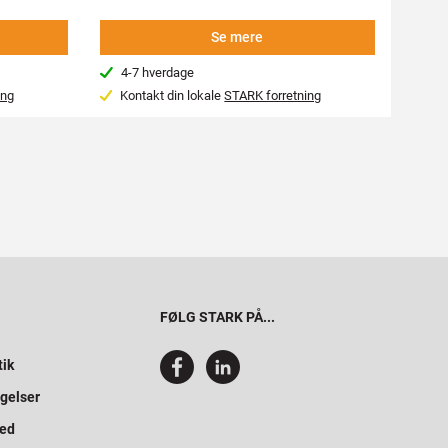
Se mere
4-7 hverdage
Beg
ing
Kontakt din lokale
STARK forretning
Var
FØLG STARK PÅ...
tik
gelser
hed