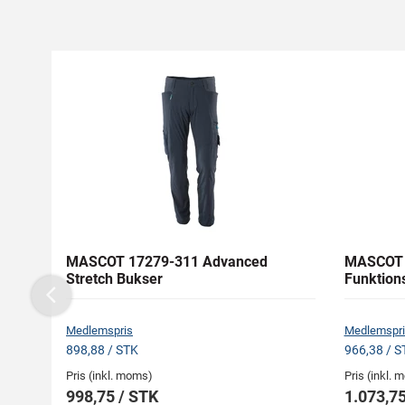
MASCOT 17279-311 Advanced
MASCOT 
Stretch Bukser
Funktion
Previous
Medlemspris
Medlemspri
898,88 / STK
966,38 / S
Pris (inkl. moms)
Pris (inkl.
998,75 / STK
1.073,75