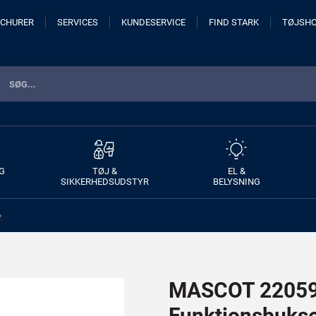
CHURER
SERVICES
KUNDESERVICE
FIND STARK
TØJSH
G
TØJ &
EL &
SIKKERHEDSUDSTYR
BELYSNING
>
MASCOT 22059
Funktionsbuks