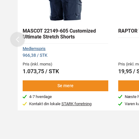
MASCOT 22149-605 Customized
RAPTOR 
Ultimate Stretch Shorts
Previous
Medlemspris
966,38 / STK
Pris (inkl. moms)
Pris (inkl.
1.073,75 / STK
19,95 / 
Se mere
4-7 hverdage
Næste hv
Kontakt din lokale
STARK forretning
Varen k