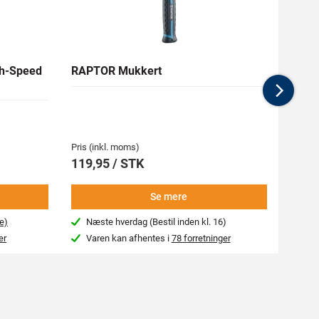
h-Speed
RAPTOR Mukkert
RAW 
Nex
Medlem
134,7
Pris (inkl. moms)
Pris (i
119,95 / STK
149,
Se mere
e)
Næste hverdag (Bestil inden kl. 16)
Beg
er
Varen kan afhentes i
78 forretninger
Var