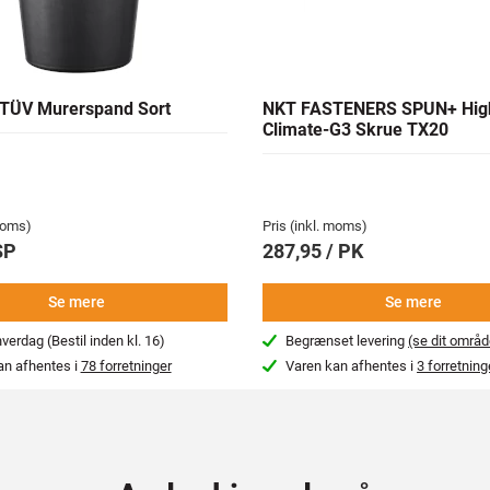
TÜV Murerspand Sort
NKT FASTENERS SPUN+ Hig
Climate-G3 Skrue TX20
 moms)
Pris (inkl. moms)
SP
287,95 / PK
Se mere
Se mere
erdag (Bestil inden kl. 16)
Begrænset levering
(se dit områd
an afhentes i
78 forretninger
Varen kan afhentes i
3 forretning