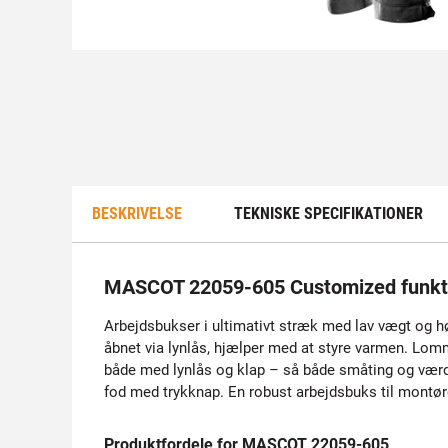
BESKRIVELSE
TEKNISKE SPECIFIKATIONER
MASCOT 22059-605 Customized funkt
Arbejdsbukser i ultimativt stræk med lav vægt og høj
åbnet via lynlås, hjælper med at styre varmen. L
både med lynlås og klap – så både småting og værdi
fod med trykknap. En robust arbejdsbuks til montør
Produktfordele for MASCOT 22059-605