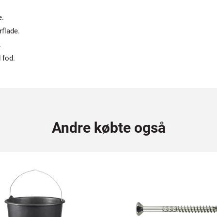
e.
rflade.
.
 fod.
Andre købte også