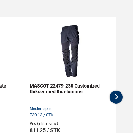
ate
MASCOT 22479-230 Customized
MASC
Bukser med Knælommer
Buks
Nex
Medlemspris
Medlem
730,13 / STK
1.720,
Pris (inkl. moms)
Pris (i
811,25 / STK
1.91