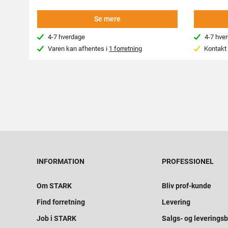
Se mere
4-7 hverdage
4-7 hve
Varen kan afhentes i
1 forretning
Kontakt 
INFORMATION
PROFESSIONEL
Om STARK
Bliv prof-kunde
Find forretning
Levering
Job i STARK
Salgs- og leveringsb