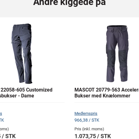
Andre kiggede på
22058-605 Customized
MASCOT 20779-563 Acceler
sbukser - Dame
Bukser med Knælommer
s
Medlemspris
TK
966,38 / STK
 moms)
Pris (inkl. moms)
 / STK
1.073,75 / STK