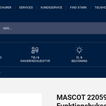
CHURER
SERVICES
KUNDESERVICE
FIND STARK
TØJSH
G
TØJ &
EL &
SIKKERHEDSUDSTYR
BELYSNING
>
MASCOT 22059
Funktionsbuks