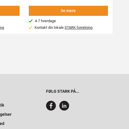
Se mere
4-7 hverdage
Beg
ing
Kontakt din lokale
STARK forretning
Var
FØLG STARK PÅ...
tik
gelser
hed