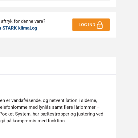
 aftryk for denne vare?
LOG IND
m STARK klimaLog
en er vandafvisende, og netventilation i siderne,
telefonlomme med lynlås samt flere lårlommer –
 Pocket System, har bæltestropper og justering ved
at gå på kompromis med funktion.