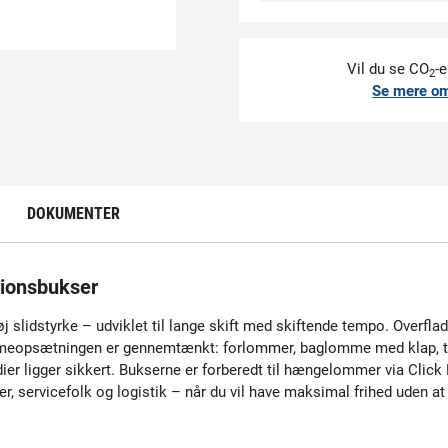
Vil du se CO
-e
2
Se mere o
DOKUMENTER
ionsbukser
 slidstyrke – udviklet til lange skift med skiftende tempo. Overflad
ommeopsætningen er gennemtænkt: forlommer, baglomme med klap, 
er ligger sikkert. Bukserne er forberedt til hængelommer via Click
er, servicefolk og logistik – når du vil have maksimal frihed uden 