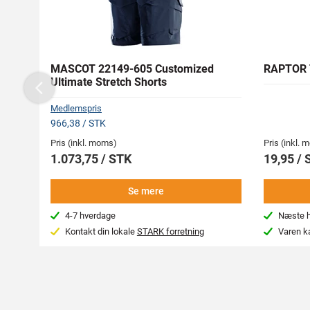
MASCOT 22149-605 Customized
RAPTOR 
Ultimate Stretch Shorts
Previous
Medlemspris
966,38 / STK
Pris (inkl. moms)
Pris (inkl.
1.073,75 / STK
19,95 / 
Se mere
4-7 hverdage
Næste hv
Kontakt din lokale
STARK forretning
Varen k