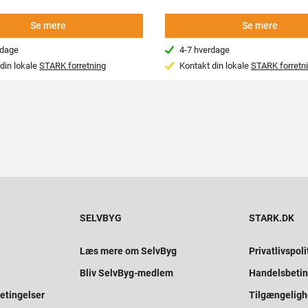
Se mere
Se mere
rdage
4-7 hverdage
din lokale
STARK forretning
Kontakt din lokale
STARK forretn
SELVBYG
STARK.DK
Læs mere om SelvByg
Privatlivspoli
Bliv SelvByg-medlem
Handelsbetin
etingelser
Tilgængelig