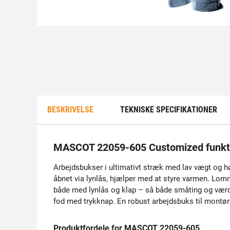
BESKRIVELSE
TEKNISKE SPECIFIKATIONER
MASCOT 22059-605 Customized funkt
Arbejdsbukser i ultimativt stræk med lav vægt og høj
åbnet via lynlås, hjælper med at styre varmen. L
både med lynlås og klap – så både småting og værdi
fod med trykknap. En robust arbejdsbuks til montør
Produktfordele for MASCOT 22059-605