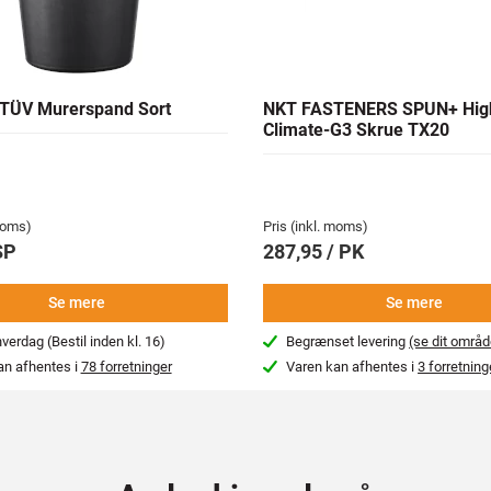
TÜV Murerspand Sort
NKT FASTENERS SPUN+ Hig
Climate-G3 Skrue TX20
 moms)
Pris (inkl. moms)
SP
287,95 / PK
Se mere
Se mere
erdag (Bestil inden kl. 16)
Begrænset levering
(se dit områd
an afhentes i
78 forretninger
Varen kan afhentes i
3 forretning