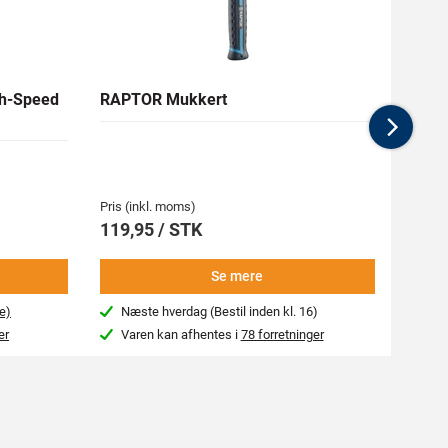
h-Speed
RAPTOR Mukkert
RAW 
Nex
Medlem
134,7
Pris (inkl. moms)
Pris (i
119,95 / STK
149,
Se mere
e)
Næste hverdag (Bestil inden kl. 16)
Beg
er
Varen kan afhentes i
78 forretninger
Var