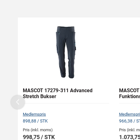
MASCOT 17279-311 Advanced
MASCOT 
Stretch Bukser
Funktion
Previous
Medlemspris
Medlemspri
898,88 / STK
966,38 / S
Pris (inkl. moms)
Pris (inkl.
998,75 / STK
1.073,75