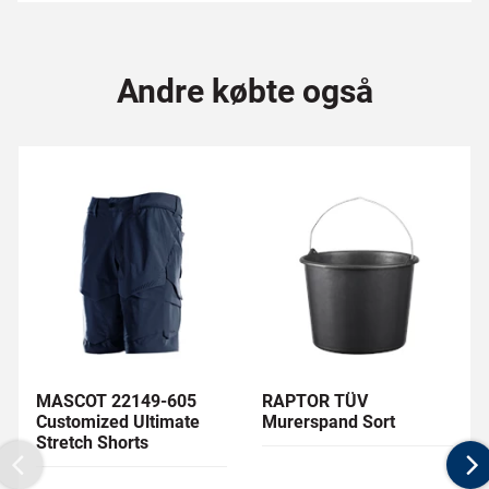
Andre købte også
MASCOT 22149-605
RAPTOR TÜV
Customized Ultimate
Murerspand Sort
Stretch Shorts
Previous
N