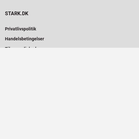
STARK.DK
Privatlivspolitik
Handelsbetingelser
Tilgængelighed
Gavekort til STARK
Tilmeld nyhedsbrev
Få login til STARK.dk
FØLG STARK PÅ...