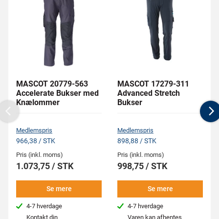
MASCOT 20779-563
MASCOT 17279-311
Accelerate Bukser med
Advanced Stretch
Knælommer
Bukser
Previous
N
Medlemspris
Medlemspris
966,38 / STK
898,88 / STK
Pris (inkl. moms)
Pris (inkl. moms)
1.073,75 / STK
998,75 / STK
Se mere
Se mere
4-7 hverdage
4-7 hverdage
Kontakt din
Varen kan afhentes