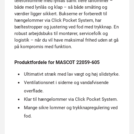
telefonlomme med lynlås samt flere lårlommer –
både med lynlås og klap – så både småting og
værdier ligger sikkert. Bukserne er forberedt til
hængelommer via Click Pocket System, har
bæltestropper og justering ved fod med trykknap. En
robust arbejdsbuks til montører, servicefolk og
logistik – når du vil have maksimal frihed uden at gå
på kompromis med funktion.
Produktfordele for MASCOT 22059-605
Ultimativt stræk med lav vægt og høj slidstyrke.
Ventilationsnet i siderne og vandafvisende
overflade.
Klar til hængelommer via Click Pocket System.
Mange sikre lommer og trykknapregulering ved
fod.