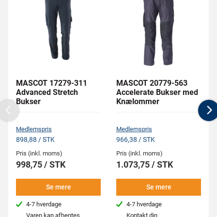
MASCOT 17279-311
MASCOT 20779-563
Advanced Stretch
Accelerate Bukser med
Bukser
Knælommer
Previous
N
Medlemspris
Medlemspris
898,88 / STK
966,38 / STK
Pris (inkl. moms)
Pris (inkl. moms)
998,75 / STK
1.073,75 / STK
Se mere
Se mere
4-7 hverdage
4-7 hverdage
Varen kan afhentes
Kontakt din