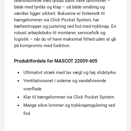
telefonlomme med lynlås samt flere lårlommer –
både med lynlås og klap – så både småting og
værdier ligger sikkert. Bukserne er forberedt til
hængelommer via Click Pocket System, har
bæltestropper og justering ved fod med trykknap. En
robust arbejdsbuks til montører, servicefolk og
logistik – når du vil have maksimal frihed uden at gå
på kompromis med funktion.
Produktfordele for MASCOT 22059-605
Ultimativt stræk med lav vægt og høj slidstyrke.
Ventilationsnet i siderne og vandafvisende
overflade.
Klar til hængelommer via Click Pocket System.
Mange sikre lommer og trykknapregulering ved
fod.