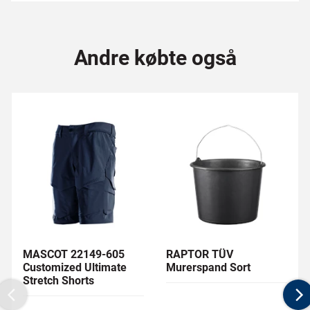
Andre købte også
MASCOT 22149-605
RAPTOR TÜV
Customized Ultimate
Murerspand Sort
Stretch Shorts
Previous
N