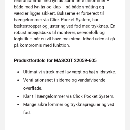
telefonlomme med lynlås samt flere lårlommer –
både med lynlås og klap – så både småting og
værdier ligger sikkert. Bukserne er forberedt til
hængelommer via Click Pocket System, har
bæltestropper og justering ved fod med trykknap. En
robust arbejdsbuks til montører, servicefolk og
logistik – når du vil have maksimal frihed uden at gå
på kompromis med funktion.
Produktfordele for MASCOT 22059-605
Ultimativt stræk med lav vægt og høj slidstyrke.
Ventilationsnet i siderne og vandafvisende
overflade.
Klar til hængelommer via Click Pocket System.
Mange sikre lommer og trykknapregulering ved
fod.