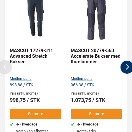
MASCOT 17279-311
MASCOT 20779-563
Advanced Stretch
Accelerate Bukser med
Bukser
Knælommer
Previous
N
Medlemspris
Medlemspris
898,88 / STK
966,38 / STK
Pris (inkl. moms)
Pris (inkl. moms)
998,75 / STK
1.073,75 / STK
Se mere
Se mere
4-7 hverdage
4-7 hverdage
Varen kan afhentes
Kontakt din