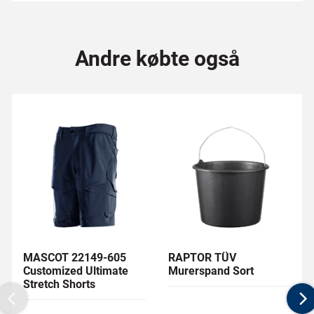
Andre købte også
MASCOT 22149-605
RAPTOR TÜV
Customized Ultimate
Murerspand Sort
Stretch Shorts
Previous
N